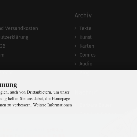
Archiv
und Versandkosten
Texte
utzerklärung
Kunst
AGB
Karten
um
Comics
Audio
srecht
Blog
ten
immung
Nachruf
ien, auch von Drittanbietern, um unser
ung helfen Sie uns dabei, die Homepage
nen zu verbessern. Weitere Informationen
Barbara Bauer
Christian Semler
e klug
mit der weltweit
größten
eitung
für
internationale
Politik