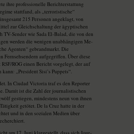
te ihre professionelle Berichterstattung
gime stattfand, als „terroristische“
insgesamt 215 Personen angeklagt, von
ittel zur Gleichschaltung der ägyptischen
ch TV-Sender wie Sada El-Balad, die von den
ungen werden die wenigen unabhängigen Me­
dische Agenten“ gebrandmarkt. Die
n Fernsehsendern aufgegriffen. Über diese
 RSF/ROG einen Bericht vorgelegt, der auf
 kann: „President Sisi’s Puppets“.
et. In Ciudad Victoria traf es den Reporter
. Damit ist die Zahl der journalistischen
zwölf gestiegen, mindestens neun von ihnen
tigkeit getötet. De la Cruz hatte in der
chtet und in den sozialen Medien über
echerchiert.
t am 17. Juni klargestellt, dass sich Jour­