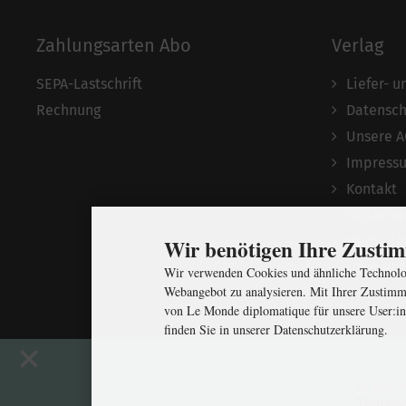
Zahlungsarten Abo
Verlag
SEPA-Lastschrift
Liefer- 
Rechnung
Datensch
Unsere 
Impress
Kontakt
Widerruf
Mediada
Wir benötigen Ihre Zust
Über uns
Wir verwenden Cookies und ähnliche Technolog
Webangebot zu analysieren. Mit Ihrer Zustimm
von Le Monde diplomatique für unsere User:in
finden Sie in unserer Datenschutzerklärung.
In Kürz
Monatsz