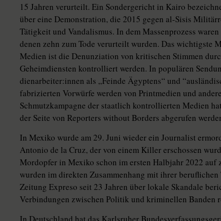
15 Jahren verurteilt. Ein Sondergericht in Kairo bezeichne
über eine Demonstration, die 2015 gegen al-Sisis Militärre
Tätigkeit und Vandalismus. In dem Massenprozess waren 
denen zehn zum Tode verurteilt wurden. Das wichtigste M
Medien ist die Denunziation von kritischen Stimmen dur
Geheimdiensten kontrolliert werden. In populären Send
di­en­ar­bei­te­r:in­nen als „Feinde Ägyptens“ und “auslän
fabrizierten Vorwürfe werden von Printmedien und andere
Schmutzkampagne der staatlich kontrollierten Medien hat
der Seite von Reporters without Borders abgerufen werden
In Mexiko wurde am 29. Juni wieder ein Journalist ermord
Antonio de la Cruz, der von einem Killer erschossen wurde
Mordopfer in Mexiko schon im ersten Halbjahr 2022 auf 
wurden im direkten Zusammenhang mit ihrer beruflichen Tä
Zeitung Expreso seit 23 Jahren über lokale Skandale beri
Verbindungen zwischen Politik und kriminellen Banden r
In Deutschland hat das Karlsruher Bundesverfassungsgerich