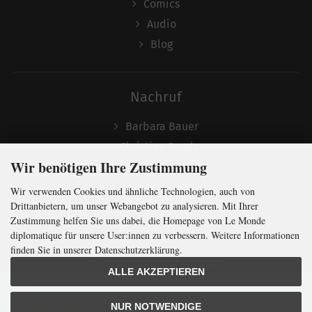
Comics
Audio
Blog
Nachruf
Barbara Bauer
Christian Semler
Wir benötigen Ihre Zustimmung
Wir verwenden Cookies und ähnliche Technologien, auch von
Folgen
Drittanbietern, um unser Webangebot zu analysieren. Mit Ihrer
Zustimmung helfen Sie uns dabei, die Homepage von Le Monde
diplomatique für unsere User:innen zu verbessern. Weitere Informationen
finden Sie in unserer Datenschutzerklärung.
Newsletter abonnieren
ALLE AKZEPTIEREN
In Kürze klug
mit der weltweit
größten
NUR NOTWENDIGE