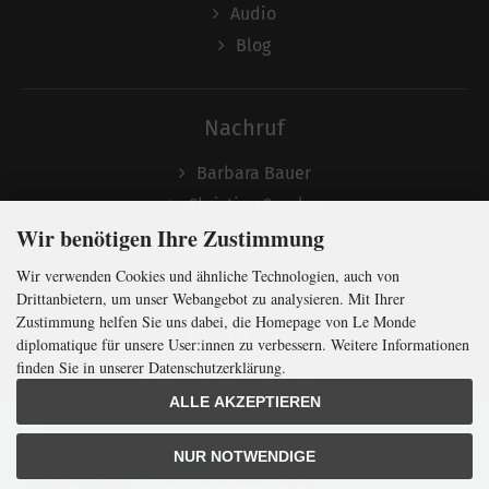
Audio
Blog
Nachruf
Barbara Bauer
Christian Semler
Wir benötigen Ihre Zustimmung
Wir verwenden Cookies und ähnliche Technologien, auch von
Folgen
Drittanbietern, um unser Webangebot zu analysieren. Mit Ihrer
Zustimmung helfen Sie uns dabei, die Homepage von Le Monde
diplomatique für unsere User:innen zu verbessern. Weitere Informationen
finden Sie in unserer Datenschutzerklärung.
Newsletter abonnieren
ALLE AKZEPTIEREN
In Kürze klug
mit der weltweit
größten
NUR NOTWENDIGE
Monatszeitung
für
internationale
Politik