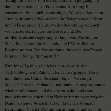
Young traf am 17. Juni dieses Jahres in Pjöngjang mit
dem nordkoreanischen Präsidenten Kim Jong-Il
zusammen. Er ist nicht beunruhigt: „Während der ersten
Atombedrohung 1994 brachen die Börsenkurse in Seoul
um 36 Prozent ein. Heute, wo die Bedrohung vielleicht
viel ernster ist, reagiert die Börse nicht. Die
nordkoreanische Regierung verlangt von Washington
Sicherheitsgarantien. Sie denkt, die USA wollen ihr
Regime stürzen. Die Vermischung dieser beiden Fragen
birgt eine Menge Sprengstoff.“
Kim Jong-Il gab kürzlich bekannt, er wolle die
Verhandlungen im Rahmen der Sechsergruppe (Nord-
und Südkorea, China, Russland, Japan, Vereinigte
Staaten) über den Abbau der nationalen Atomprogramme
wieder aufnehmen, und deutete an, sein Land trete
möglicherweise erneut dem Nichtverbreitungsvertrag bei.
Damit bestünde Aussicht auf ein Ende der atomaren
Bedrohung. Nun ist Washington am Zug. Fragt sich, ob