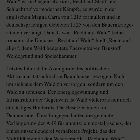
Wald“ ist im Gegensatz zum „Recht auf Stadt“ ein
Schlachtruf vormoderner Kämpfe, es wurde in der
englischen Magna Carta von 1215 formuliert und in
deutschsprachigen Gebieten 1525 von den Bau­ern­krie­ge­
r:in­nen verlangt. Damals war „Recht auf Wald“ keine
romantische Fantasie. „Recht auf Wald“ hieß „Recht auf
alles“, denn Wald bedeutete Energieträger, Baustoff,
Weidegrund und Speisekammer.
Letztes Jahr ist die Avantgarde des politischen
Aktivismus tatsächlich in Baumhäuser gezogen. Nicht
um sich aus dem Wald zu versorgen, sondern um den
Wald zu schützen. Der Energiegewinnung und
Infrastruktur der Gegenwart ist Wald vielerorts nur noch
ein lästiges Hindernis. Die Be­set­ze­r:in­nen im
Dannenröder Forst hingegen halten die geplante
Verlängerung der A 49 für unnütz: ein nostalgisches, der
Emissionsschleuderei verhaftetes Projekt, das der
Mobilitätswende den Weg verstellt. „Recht auf Wald“