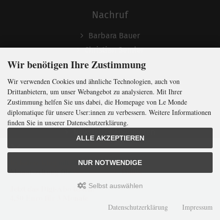
Nachruf
Barbara Bauer
Christian Semler
Wir benötigen Ihre Zustimmung
Wir verwenden Cookies und ähnliche Technologien, auch von
Folgen
Drittanbietern, um unser Webangebot zu analysieren. Mit Ihrer
Zustimmung helfen Sie uns dabei, die Homepage von Le Monde
diplomatique für unsere User:innen zu verbessern. Weitere Informationen
finden Sie in unserer Datenschutzerklärung.
Newsletter abonnieren
ALLE AKZEPTIEREN
In Kürze klug
mit der weltweit
größten
NUR NOTWENDIGE
Monatszeitung
für
internationale
Politik
Selbst auswählen
Jetzt das Digi-Abo testen:
LMd © 2026 | Template © 2009-2026 by
mod
ified eCommerce Shopsoftware
4,50 Euro für 3 Monate
mod
ified eCommerce Shopsoftware © 2009-2026
Datenschutzerklärung
Impressum