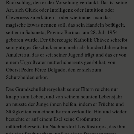
Rückschlag, den er der Vorsehung verdankt. Das ist seine
Art, sich Glück oder Intelligenz oder Intuition oder
Cleverness zu erklären – oder wie immer man das
magische Etwas nennen soll, das sein Handeln beflügelt,
seit er in Sabaneta, Provinz Barinas, am 28. Juli 1954
geboren wurde. Der überzeugte Katholik Chávez schreibt
sein gütiges Geschick einem mehr als hundert Jahre alten
Amulett zu, das er seit seiner Jugend trägt und das er von
einem Urgroßvater mütterlicherseits geerbt hat, von
Oberst Pedro Pérez Delgado, den er sich zum
Schutzhelden erkor.
Das Grundschullehrergehalt seiner Eltern reichte nur
knapp zum Leben, und von seinem neunten Lebensjahr
an musste der Junge ihnen helfen, indem er Früchte und
Süßigkeiten von einem Karren verkaufte. Hin und wieder
besuchte er auf einem Esel seine Großmutter
mütterlicherseits im Nachbardorf Los Rastrojos, das ihm
wie eine Stadt vorkam, weil es einen Stromgenerator