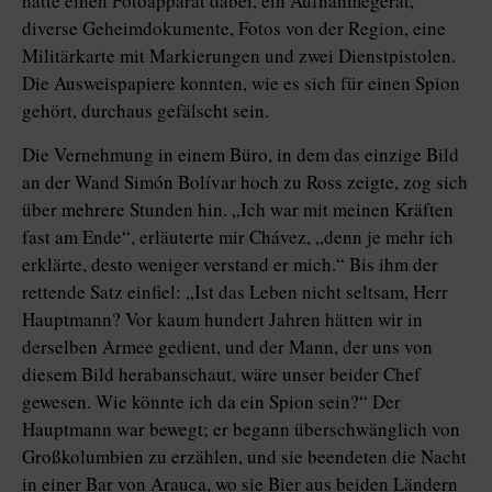
hatte einen Fotoapparat dabei, ein Aufnahmegerät,
diverse Geheimdokumente, Fotos von der Region, eine
Militärkarte mit Markierungen und zwei Dienstpistolen.
Die Ausweispapiere konnten, wie es sich für einen Spion
gehört, durchaus gefälscht sein.
Die Vernehmung in einem Büro, in dem das einzige Bild
an der Wand Simón Bolívar hoch zu Ross zeigte, zog sich
über mehrere Stunden hin. „Ich war mit meinen Kräften
fast am Ende“, erläuterte mir Chávez, „denn je mehr ich
erklärte, desto weniger verstand er mich.“ Bis ihm der
rettende Satz einfiel: „Ist das Leben nicht seltsam, Herr
Hauptmann? Vor kaum hundert Jahren hätten wir in
derselben Armee gedient, und der Mann, der uns von
diesem Bild herabanschaut, wäre unser beider Chef
gewesen. Wie könnte ich da ein Spion sein?“ Der
Hauptmann war bewegt; er begann überschwänglich von
Großkolumbien zu erzählen, und sie beendeten die Nacht
in einer Bar von Arauca, wo sie Bier aus beiden Ländern