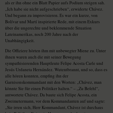
als er ihn ohne ein Blatt Papier aufs Podium steigen sah.
„Ich habe sie nicht aufgeschrieben“, erwiderte Chávez.
Und begann zu improvisieren. Es war ein kurze, von
Bolívar und Martí inspirierte Rede, mit einem Exkurs
über die ungerechte und beklemmende Situation
Lateinamerikas, noch 200 Jahre nach der
Unabhängigkeit.
Die Offiziere hörten ihm mit unbewegter Miene zu. Unter
ihnen waren auch die mit seiner Bewegung
sympathisierenden Hauptleute Felipe Acosta Carle und
Jesús Urdaneta Hernández. Wutentbrannt, und so, dass es
alle hören konnten, empfing ihn der
Garnisonskommandant mit den Worten: „Chávez, man
könnte Sie für einen Politiker halten.“ – „Zu Befehl“,
antwortete Chávez. Da baute sich Felipe Acosta, ein
Zweimetermann, vor dem Kommandanten auf und sagte:
„Sie irren sich, Herr Kommandant, Chávez ist durchaus