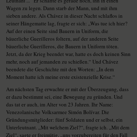
Leutnant ...“ Er schaffte es gerade noch, ihn in einen
Wagen zu legen. Dann starb der Mann, und mit ihm
sieben andere. Als Chávez in dieser Nacht schlaflos in
seiner Hängematte lag, fragte er sich: „Was tue ich hier?
Auf der einen Seite sind Bauern in Uniform, die
bäuerliche Guerilleros foltern, auf der anderen Seite
bäuerliche Guerilleros, die Bauern in Uniform töten.
Jetzt, da der Krieg beendet war, hatte es doch keinen Sinn
mehr, noch auf jemanden zu schießen.“ Und Chávez
beendete die Geschichte mit den Worten: „In dem
Moment hatte ich meine erste existenzielle Krise.“
Am nächsten Tag erwachte er mit der Überzeugung, dass
er dazu bestimmt sei, eine Bewegung zu gründen. Und
das tat er auch, im Alter von 23 Jahren. Ihr Name:
Venezolanische Volksarmee Simón Bolívar. Die
Gründungsmitglieder: fünf Soldaten und er selbst, ein
Unterleutnant. „Mit welchem Ziel?“, fragte ich. „Mit dem
Ziel“, sagte er freimütig, „uns vorzubereiten für den Fall