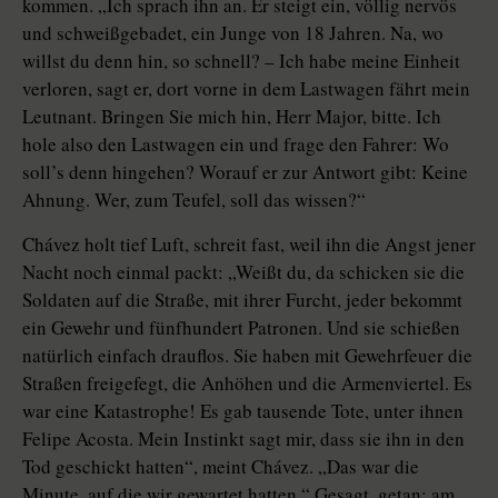
kommen. „Ich sprach ihn an. Er steigt ein, völlig nervös
und schweißgebadet, ein Junge von 18 Jahren. Na, wo
willst du denn hin, so schnell? – Ich habe meine Einheit
verloren, sagt er, dort vorne in dem Lastwagen fährt mein
Leutnant. Bringen Sie mich hin, Herr Major, bitte. Ich
hole also den Lastwagen ein und frage den Fahrer: Wo
soll’s denn hingehen? Worauf er zur Antwort gibt: Keine
Ahnung. Wer, zum Teufel, soll das wissen?“
Chávez holt tief Luft, schreit fast, weil ihn die Angst jener
Nacht noch einmal packt: „Weißt du, da schicken sie die
Soldaten auf die Straße, mit ihrer Furcht, jeder bekommt
ein Gewehr und fünfhundert Patronen. Und sie schießen
natürlich einfach drauflos. Sie haben mit Gewehrfeuer die
Straßen freigefegt, die Anhöhen und die Armenviertel. Es
war eine Katastrophe! Es gab tausende Tote, unter ihnen
Felipe Acosta. Mein Instinkt sagt mir, dass sie ihn in den
Tod geschickt hatten“, meint Chávez. „Das war die
Minute, auf die wir gewartet hatten.“ Gesagt, getan: am