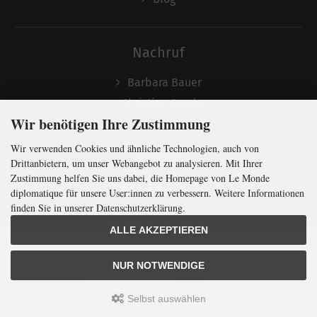
Nachruf
Barbara Bauer
Christian Semler
Wir benötigen Ihre Zustimmung
Wir verwenden Cookies und ähnliche Technologien, auch von
Folgen
Drittanbietern, um unser Webangebot zu analysieren. Mit Ihrer
Zustimmung helfen Sie uns dabei, die Homepage von Le Monde
diplomatique für unsere User:innen zu verbessern. Weitere Informationen
finden Sie in unserer Datenschutzerklärung.
Newsletter abonnieren
ALLE AKZEPTIEREN
In Kürze klug
mit der weltweit
größten
NUR NOTWENDIGE
Monatszeitung
für
internationale
Politik
Selbst auswählen
Jetzt das Digi-Abo testen:
LMd © 2026 | Template © 2009-2026 by
mod
ified eCommerce Shopsoftware
4,50 Euro für 3 Monate