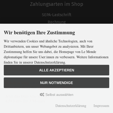
Zahlungsarten im Shop
SEPA-Lastschrift
Rechnung
Vorkasse (Lieferland ≠ DE)
Wir benötigen Ihre Zustimmung
Handy
Wir verwenden Cookies und ähnliche Technologien, auch von
Kreditkarte
Drittanbietern, um unser Webangebot zu analysieren. Mit Ihrer
PayPal
Zustimmung helfen Sie uns dabei, die Homepage von Le Monde
diplomatique für unsere User:innen zu verbessern. Weitere Informationen
finden Sie in unserer Datenschutzerklärung.
Zahlungsarten Abo
ALLE AKZEPTIEREN
SEPA-Lastschrift
In Kürze klug
mit der weltweit
größten
NUR NOTWENDIGE
Monatszeitung
für
internationale
Politik
Rechnung
Selbst auswählen
Jetzt das Digi-Abo testen:
4,50 Euro für 3 Monate
Datenschutzerklärung
Impressum
Verlag