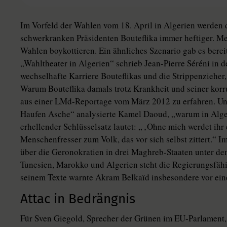
Im Vorfeld der Wahlen vom 18. April in Algerien werden 
schwerkranken Präsidenten Bouteflika immer heftiger. M
Wahlen boykottieren. Ein ähnliches Szenario gab es berei
„Wahltheater in Algerien“ schrieb Jean-Pierre Séréni in
wechselhafte Karriere Bouteflikas und die Strippenzieher,
Warum Bouteflika damals trotz Krankheit und seiner kor
aus einer LMd-Reportage vom März 2012 zu erfahren. Un
Haufen Asche“ analysierte Kamel Daoud, „warum in Alger
erhellender Schlüsselsatz lautet: „ ‚Ohne mich werdet ihr 
Menschenfresser zum Volk, das vor sich selbst zittert.“
über die Geronokratien in drei Maghreb-Staaten unter dem 
Tunesien, Marokko und Algerien steht die Regierungsfähig
seinem Texte warnte Akram Belkaïd insbesondere vor eine
Attac in Bedrängnis
Für Sven Giegold, Sprecher der Grünen im EU-Parlament, 