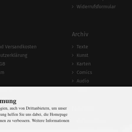
Widerrufsformular
Archiv
und Versandkosten
Texte
utzerklärung
Kunst
AGB
Karten
um
Comics
Audio
srecht
Blog
ten
immung
Nachruf
ien, auch von Drittanbietern, um unser
ung helfen Sie uns dabei, die Homepage
nen zu verbessern. Weitere Informationen
Barbara Bauer
Christian Semler