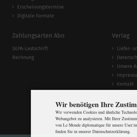
Erscheinungstermine
Digitale Formate
Zahlungsarten Abo
Verlag
SEPA-Lastschrift
Liefer- 
Rechnung
Datensch
Unsere 
Impress
Kontakt
Widerruf
Mediada
Wir benötigen Ihre Zust
Über uns
Wir verwenden Cookies und ähnliche Technolog
Webangebot zu analysieren. Mit Ihrer Zustimm
von Le Monde diplomatique für unsere User:in
finden Sie in unserer Datenschutzerklärung.