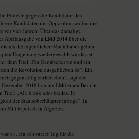
die Proteste gegen die Kandidatur des
ehrere Kandidaten der Opposition wollen die
ts vor vier Jahren: Über das damalige
 der Aprilausgabe von LMd 2014 über die
 die als die eigentlichen Machthaber gelten.
rupten Umgebung wiedergewählt wurde, ist
ter dem Titel „Ein Gemüsekarren und ein
ien die Revolution ausgeblieben ist“. Ein
euch gegenseitig zerfleischen‘, sagt der
 Im Dezember 2018 brachte LMd einen Bericht
Titel: „Alt, krank oder beides. In
keit der Staatsoberhäupter infrage“. In
m Militärputsch in Algerien.
war es „ein schwarzer Tag für die