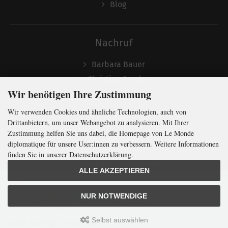
Blog
Nachruf
Barbara Bauer
Christian Semler
Wir benötigen Ihre Zustimmung
Wir verwenden Cookies und ähnliche Technologien, auch von
Folgen
Drittanbietern, um unser Webangebot zu analysieren. Mit Ihrer
Zustimmung helfen Sie uns dabei, die Homepage von Le Monde
diplomatique für unsere User:innen zu verbessern. Weitere Informationen
finden Sie in unserer Datenschutzerklärung.
Newsletter abonnieren
ALLE AKZEPTIEREN
In Kürze klug
mit der weltweit
größten
NUR NOTWENDIGE
Monatszeitung
für
internationale
Politik
Selbst auswählen
Jetzt das Digi-Abo testen:
LMd © 2026 | Template © 2009-2026 by
mod
ified eCommerce Shopsoftware