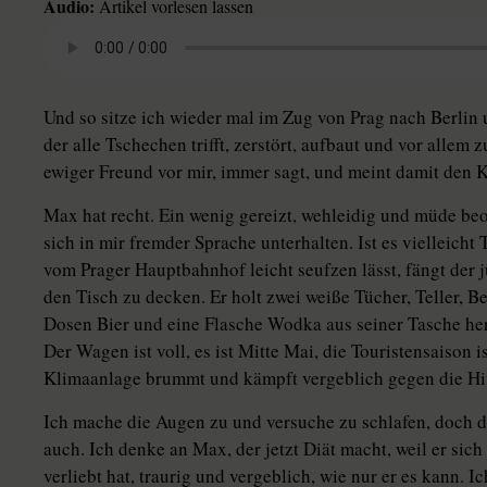
Audio:
Artikel vorlesen lassen
Und so sitze ich wieder mal im Zug von Prag nach Berlin
der alle Tschechen trifft, zerstört, aufbaut und vor alle
ewiger Freund vor mir, immer sagt, und meint damit den K
Max hat recht. Ein wenig gereizt, wehleidig und müde be
sich in mir fremder Sprache unterhalten. Ist es vielleicht
vom Prager Hauptbahnhof leicht seufzen lässt, fängt der j
den Tisch zu decken. Er holt zwei weiße Tücher, Teller, B
Dosen Bier und eine Flasche Wodka aus seiner Tasche he
Der Wagen ist voll, es ist Mitte Mai, die Touristensaison 
Klimaanlage brummt und kämpft vergeblich gegen die Hi
Ich mache die Augen zu und versuche zu schlafen, doch d
auch. Ich denke an Max, der jetzt Diät macht, weil er sic
verliebt hat, traurig und vergeblich, wie nur er es kann. 