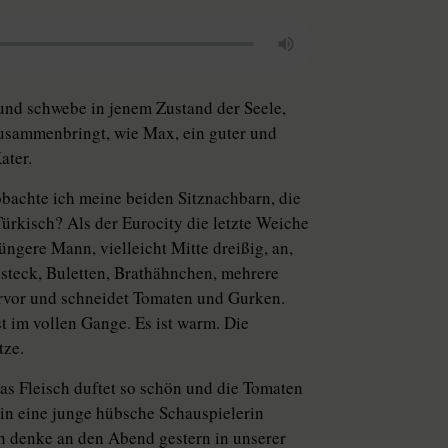
 und schwebe in jenem Zustand der Seele,
m zusammenbringt, wie Max, ein guter und
ater.
obachte ich meine beiden Sitznachbarn, die
 Türkisch? Als der Eurocity die letzte Weiche
üngere Mann, vielleicht Mitte dreißig, an,
esteck, Buletten, Brathähnchen, mehrere
rvor und schneidet Tomaten und Gurken.
ist im vollen Gange. Es ist warm. Die
tze.
as Fleisch duftet so schön und die Tomaten
h in eine junge hübsche Schauspielerin
Ich denke an den Abend gestern in unserer