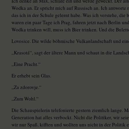
Ich denke an Max, schlafe ein und werde geweckt. Der älter
Wodka an. Er spricht mich auf Russisch an. Ich antworte
das ich in der Schule gelernt habe. Was ich verstehe, d
waren ein paar Tage ich Prag, fahren jetzt nach Berlin un
Wodka trinken will, muss ich Bier trinken. Und die Bulett
Lovosice. Die wilde böhmische Vulkanlandschaft und ein
„Krasotá“, sagt der ältere Mann und schaut in die Landsch
„Eine Pracht.“
Er erhebt sein Glas.
„Za zdorovje.“
„Zum Wohl.“
Die Schauspielerin telefonierte gestern ziemlich lange. Ma
Generation hat alles verbockt. Nicht die Politiker, wir s
wir nur Spaß, kifften und wollten uns nicht in der Politik