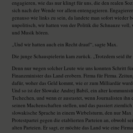
engagieren, wie das nur klingt für uns, die den realen So
sich nach der Wende vor allem entengagieren. Engagieren
genauso wie links zu sein, da landete man sofort wieder
unpolitisch, wir hatten von der Politik die Schnauze voll,
und Musik hören.
„Und wir hatten auch ein Recht drauf“, sagte Max.
Die junge Schauspielerin kam zurück. „Trotzdem seid ihr s
Denn nur wegen solcher Leute wie uns konnten Schritt für
Finanzminister das Land erobern. Firma für Firma. Zeitun
dafür, woher das Geld kommt, wie er zum Milliardär wurde
Und so ist der Slowake Andrej Babiš, ein alter kommunisti
Tschechen, und wenn er ausrastet, wenn Journalisten ih
seinen Machenschaften stellen, und das passiert ziemlich 
slowakische Sprache in einem Wirbelsturm, den nur Max g
Protestpartei gegen die etablierten Parteien an, obwohl sei
alten Par­teien. Er sagt, er möchte das Land wie eine Firm