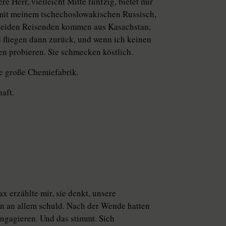
e Herr, vielleicht Mitte fünfzig, bietet mir
 mit meinem tschechoslowakischen Russisch,
ie beiden Reisenden kommen aus Kasachstan,
d fliegen dann zurück, und wenn ich keinen
en probieren. Sie schmecken köstlich.
e große Chemiefabrik.
aft.
x erzählte mir, sie denkt, unsere
eien an allem schuld. Nach der Wende hatten
 engagieren. Und das stimmt. Sich