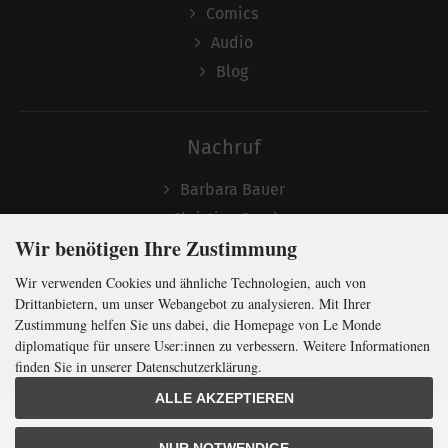
Comics
Audio
Blog
Nachruf
Barbara Bauer
Christian Semler
Wir benötigen Ihre Zustimmung
Wir verwenden Cookies und ähnliche Technologien, auch von
Folgen
Drittanbietern, um unser Webangebot zu analysieren. Mit Ihrer
Zustimmung helfen Sie uns dabei, die Homepage von Le Monde
diplomatique für unsere User:innen zu verbessern. Weitere Informationen
finden Sie in unserer Datenschutzerklärung.
Newsletter abonnieren
ALLE AKZEPTIEREN
In Kürze klug
mit der weltweit
größten