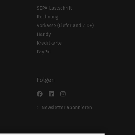
SEPA-Lastschrift
Rechnung
Vorkasse (Lieferland ≠ DE)
Handy
Kreditkarte
PayPal
Folgen
Newsletter abonnieren