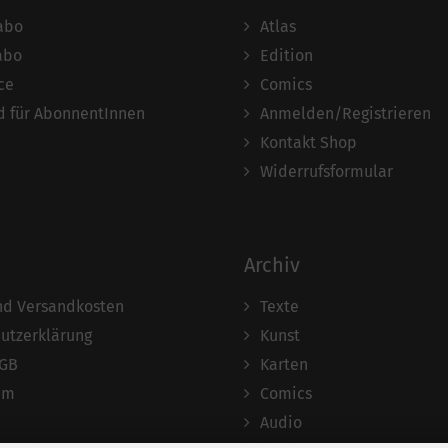
abo
Atlas
abo
Edition
ce
Comics
 für AbonnentInnen
Anmelden/Registrieren
Kontakt Shop
Widerrufsformular
Archiv
und Versandkosten
Texte
utzerklärung
Kunst
AGB
Karten
um
Comics
Audio