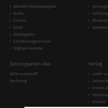
Aktuelle Monatsausgabe
Zeitungs
Audio
Editions
Comics
Aboservi
Kunst
Download
Zeitungsabo
Erscheinungstermine
Digitale Formate
Zahlungsarten Abo
Verlag
SEPA-Lastschrift
Liefer- 
Rechnung
Datensch
Unsere 
Impress
Kontakt