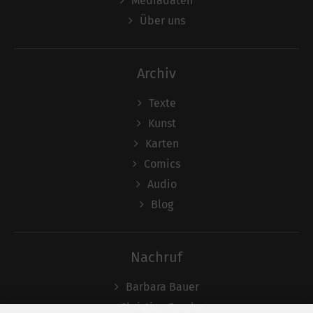
Mediadaten
Über uns
Archiv
Texte
Kunst
Karten
Comics
Audio
Blog
Nachruf
Barbara Bauer
Christian Semler