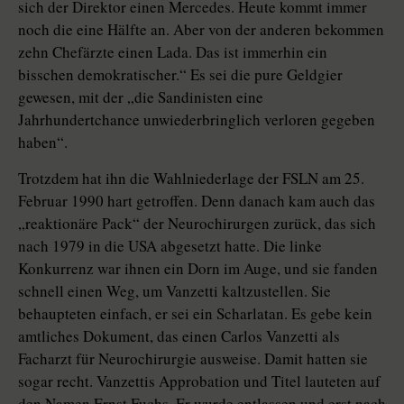
sich der Direktor ­einen Mercedes. Heute kommt immer
noch die eine Hälfte an. Aber von der anderen bekommen
zehn Chefärzte einen Lada. Das ist immerhin ein
bisschen demokratischer.“ Es sei die pure Geldgier
gewesen, mit der „die Sandinisten eine
Jahrhundertchance unwiederbringlich verloren gegeben
haben“.
Trotzdem hat ihn die Wahlniederlage der FSLN am 25.
Februar 1990 hart getroffen. Denn danach kam auch das
„reaktionäre Pack“ der Neurochirurgen zurück, das sich
nach 1979 in die USA abgesetzt hatte. Die linke
Konkurrenz war ihnen ein Dorn im Auge, und sie fanden
schnell einen Weg, um Vanzetti kaltzustellen. Sie
behaupteten einfach, er sei ein Scharlatan. Es gebe kein
amtliches Dokument, das einen Carlos Vanzetti als
Facharzt für Neurochirurgie ausweise. Damit hatten sie
sogar recht. Vanzettis Approbation und Titel lauteten auf
den Namen Ernst Fuchs. Er wurde entlassen und erst nach