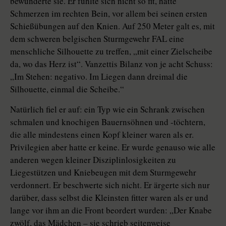
bewunderte sie. Er fühlte sich nicht so fit, hatte
Schmerzen im rechten Bein, vor allem bei seinen ersten
Schießübungen auf den Knien. Auf 250 Meter galt es, mit
dem schweren belgischen Sturmgewehr FAL eine
menschliche Silhouette zu treffen, „mit einer Zielscheibe
da, wo das Herz ist“. Vanzettis Bilanz von je acht Schuss:
„Im Stehen: negativo. Im Liegen dann dreimal die
Silhouette, einmal die Scheibe.“
Natürlich fiel er auf: ein Typ wie ein Schrank zwischen
schmalen und knochigen Bauernsöhnen und -töchtern,
die alle mindestens einen Kopf kleiner waren als er.
Privilegien aber hatte er keine. Er wurde genauso wie alle
anderen wegen kleiner Disziplinlosigkeiten zu
Liegestützen und Kniebeugen mit dem Sturmgewehr
verdonnert. Er beschwerte sich nicht. Er ärgerte sich nur
darüber, dass selbst die Kleinsten fitter waren als er und
lange vor ihm an die Front beordert wurden: „Der Knabe
zwölf, das Mädchen – sie schrieb seitenweise