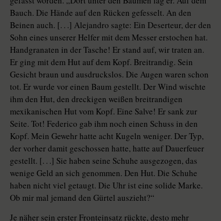
gefasst worden. „Dort unter den Bäumen lag er. Auf dem
Bauch. Die Hände auf den Rücken gefesselt. An den
Beinen auch. [. . .] Alejandro sagte: Ein Deserteur, der den
Sohn eines unserer Helfer mit dem Messer erstochen hat.
Handgranaten in der Tasche! Er stand auf, wir traten an.
Er ging mit dem Hut auf dem Kopf. Breitrandig. Sein
Gesicht braun und ausdruckslos. Die Augen waren schon
tot. Er wurde vor einen Baum gestellt. Der Wind wischte
ihm den Hut, den dreckigen weißen breitrandigen
mexikanischen Hut vom Kopf. Eine Salve! Er sank zur
Seite. Tot! Federico gab ihm noch einen Schuss in den
Kopf. Mein Gewehr hatte acht Kugeln weniger. Der Typ,
der vorher damit geschossen hatte, hatte auf Dauerfeuer
gestellt. [. . .] Sie haben seine Schuhe ausgezogen, das
wenige Geld an sich genommen. Den Hut. Die Schuhe
haben nicht viel getaugt. Die Uhr ist eine solide Marke.
Ob mir mal jemand den Gürtel auszieht?“
Je näher sein erster Fronteinsatz rückte, desto mehr