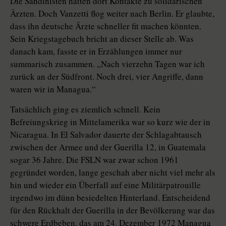
Die Sandinisten hatten dort Kontakte zu solidarischen
Ärzten. Doch Vanzetti flog weiter nach Berlin. Er glaubte,
dass ihn deutsche Ärzte schneller fit machen könnten.
Sein Kriegstagebuch bricht an dieser Stelle ab. Was
danach kam, fasste er in Erzählungen immer nur
summarisch zusammen. „Nach vierzehn Tagen war ich
zurück an der Südfront. Noch drei, vier Angriffe, dann
waren wir in Managua.“
Tatsächlich ging es ziemlich schnell. Kein
Befreiungskrieg in Mittelamerika war so kurz wie der in
Nicaragua. In El Salvador dauerte der Schlagabtausch
zwischen der Armee und der Guerilla 12, in Guatemala
sogar 36 Jahre. Die FSLN war zwar schon 1961
gegründet worden, lange geschah aber nicht viel mehr als
hin und wieder ein Überfall auf eine Militärpatrouille
irgendwo im dünn besiedelten Hinterland. Entscheidend
für den Rückhalt der Guerilla in der Bevölkerung war das
schwere Erdbeben, das am 24. Dezember 1972 Managua