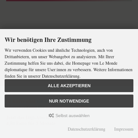
Wir benötigen Ihre Zustimmung
Zeitung
Wir verwenden Cookies und ähnliche Technologien, auch von
Drittanbietern, um unser Webangebot zu analysieren. Mit Ihrer
Aktuelle Monatsausgabe
Zustimmung helfen Sie uns dabei, die Homepage von Le Monde
Audio
diplomatique für unsere User:innen zu verbessern. Weitere Informationen
finden Sie in unserer Datenschutzerklärung.
Comics
Kunst
ALLE AKZEPTIEREN
Zeitungsabo
In Kürze klug
mit der weltweit
größten
NUR NOTWENDIGE
Erscheinungstermine
Monatszeitung
für
internationale
Politik
Digitale Formate
Selbst auswählen
Jetzt das Digi-Abo testen:
4,50 Euro für 3 Monate
Datenschutzerklärung
Impressum
Abo