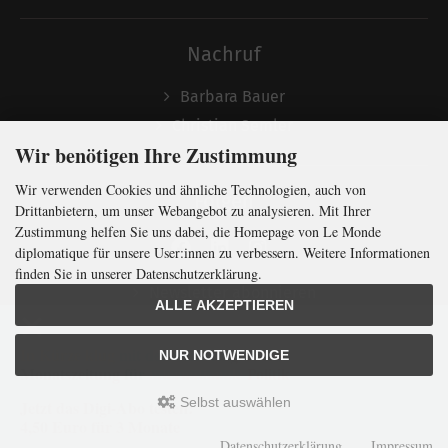
Nachruf
Barbara Bauer
Christian Semler
Wir benötigen Ihre Zustimmung
Wir verwenden Cookies und ähnliche Technologien, auch von
Folgen
Drittanbietern, um unser Webangebot zu analysieren. Mit Ihrer
Zustimmung helfen Sie uns dabei, die Homepage von Le Monde
diplomatique für unsere User:innen zu verbessern. Weitere Informationen
finden Sie in unserer Datenschutzerklärung.
Newsletter abonnieren
ALLE AKZEPTIEREN
In Kürze klug
mit der weltweit
größten
NUR NOTWENDIGE
Monatszeitung
für
internationale
Politik
Selbst auswählen
Jetzt das Digi-Abo testen:
LMd © 2026 | Template © 2009-2026 by
mod
ified eCommerce Shopsoftware
4,50 Euro für 3 Monate
mod
ified eCommerce Shopsoftware © 2009-2026
Datenschutzerklärung
Impressum