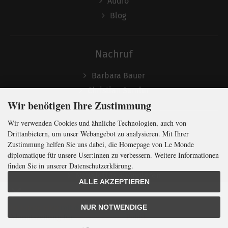
Audio
Blog
Nachruf
Barbara Bauer
Christian Semler
Wir benötigen Ihre Zustimmung
Wir verwenden Cookies und ähnliche Technologien, auch von
Folgen
Drittanbietern, um unser Webangebot zu analysieren. Mit Ihrer
Zustimmung helfen Sie uns dabei, die Homepage von Le Monde
diplomatique für unsere User:innen zu verbessern. Weitere Informationen
finden Sie in unserer Datenschutzerklärung.
Newsletter abonnieren
ALLE AKZEPTIEREN
In Kürze klug
mit der weltweit
größten
NUR NOTWENDIGE
Monatszeitung
für
internationale
Politik