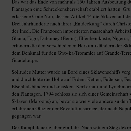
Das war das Ende von mehr als 150 Jahren Ausbeutung du
Plantagen eine Schreckensherrschaft etabliert hatten. Gr
erlassene Code Noir, dessen Artikel 44 die Sklaven auf de
Drei Jahrhunderte nach ihrer „Entdeckung“ durch Christ
der Insel. Die Franzosen importierten massenhaft Arbeits
Ghana, Togo, Dahomey (Benin), Elfenbeinküste, Nigeria
erinnern die den verschiedenen Herkunftsländern der Sk
dem Denkmal für den ­Gwo-ka-Trommler auf Grande-Terre,
Guadeloupe.
Solitudes Mutter wurde an Bord eines Sklavenschiffs verg
und durchlebte die Hölle auf Erden: Ketten, Fußeisen, Fe
Eisenhalsbänder und -masken. Kerkerhaft und Lynchmord
den Plantagen. 1794 schloss sie sich einer Gemeinschaft 
Sklaven (Maroons) an, bevor sie wie viele andere zu den 
erfahrenen Offizier der Revolutionsarmee, der nach Na
gegangen war.
Der Kampf dauerte über ein Jahr. Nach seinem Sieg dekr