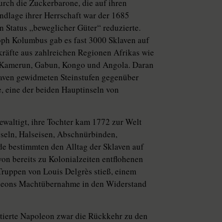
rch die Zuckerbarone, die auf ihren
undlage ihrer Herrschaft war der 1685
n Status „beweglicher Güter“ reduzierte.
oph Kolumbus gab es fast 3000 Sklaven auf
kräfte aus zahlreichen Regionen Afrikas wie
, Kamerun, Gabun, Kongo und Angola. Daran
laven gewidmeten Steinstufen gegenüber
 eine der beiden Hauptinseln von
ewaltigt, ihre Tochter kam 1772 zur Welt
sseln, Halseisen, Abschnürbinden,
e bestimmten den Alltag der Sklaven auf
von bereits zu Kolonialzeiten entflohenen
Truppen von Louis Delgrès stieß, einem
poleons Machtübernahme in den Widerstand
etierte Napoleon zwar die Rückkehr zu den