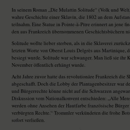
In seinem Roman „Die Mulattin Soli­tude“ (Volk und Welt
wahre Geschichte einer Sklavin, die 1802 an dem Aufsta
teilnahm. Eine Statue in Pointe-à-Pitre erinnert an jene fi
den aus Frankreich übernommenen Geschichtsbüchern ni
Solitude wollte lieber sterben, als in die Sklaverei zurüc
letzten Worte von Oberst Louis Delgrès aus Martinique,
besiegt wurde. Solitude war schwanger. Man ließ sie ihr 
November öffentlich erhängt wurde.
Acht Jahre zuvor hatte das revolutionäre Frankreich die Sk
abgeschafft. Doch die Lobby der Plantagenbesitzer war 
und Bürgerrechte könne nicht auf die Schwarzen angewa
Diskussion vom Nationalkonvent entschieden: „Alle Mens
werden ohne Ansehen der Hautfarbe französische Bürger 
verbürgten Rechte.“ Trommler verkündeten die frohe Bots
sofort verließen.