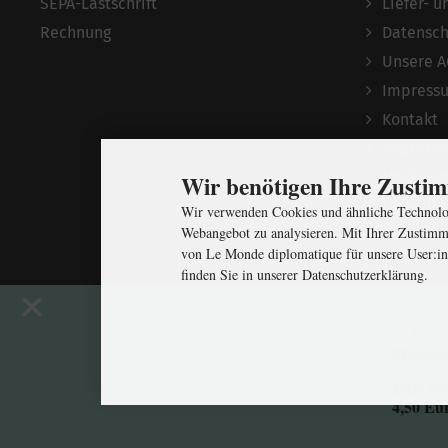
SEPA-Lastschrift
Liefer- 
Rechnung
Datensch
Unsere 
Impress
Kontakt
Widerruf
Mediada
Wir benötigen Ihre Zust
Über uns
Wir verwenden Cookies und ähnliche Technolog
Webangebot zu analysieren. Mit Ihrer Zustimm
von Le Monde diplomatique für unsere User:in
finden Sie in unserer Datenschutzerklärung.
In Kürz
Monatsz
Jetzt da
4,50 Eu