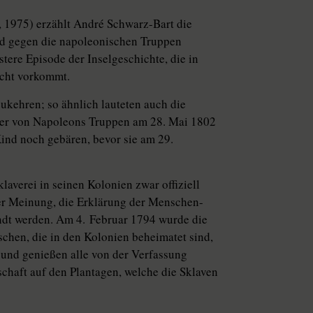
, 1975) erzählt André Schwarz-Bart die
nd gegen die napoleonischen Truppen
nstere Episode der Inselgeschichte, die in
cht vorkommt.
kzukehren; so ähnlich lauteten auch die
 der von Napoleons Truppen am 28. Mai 1802
Kind noch gebären, bevor sie am 29.
laverei in seinen Kolonien zwar offiziell
der Meinung, die Erklärung der Menschen-
ndt werden. Am 4. Februar 1794 wurde die
chen, die in den Kolonien beheimatet sind,
und ge­nießen alle von der Verfassung
chaft auf den Plantagen, welche die Sklaven