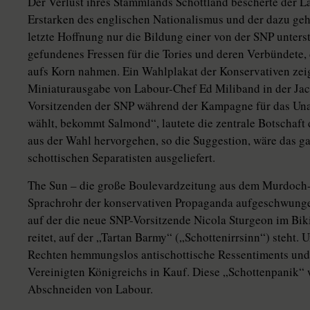
Der Verlust ihres Stammlands Schottland bescherte der La
Erstarken des englischen Nationalismus und der dazu geh
letzte Hoffnung nur die Bildung einer von der SNP unters
gefundenes Fressen für die Tories und deren Verbündete, 
aufs Korn nahmen. Ein Wahlplakat der Konservativen zeig
Miniaturausgabe von Labour-Chef Ed Miliband in der Ja
Vorsitzenden der SNP während der Kampagne für das Un
wählt, bekommt Salmond“, lautete die zentrale Botschaft de
aus der Wahl hervorgehen, so die Suggestion, wäre das 
schottischen Separatisten ausgeliefert.
The Sun – die große Boulevardzeitung aus dem Murdoch-
Sprachrohr der konservativen Propaganda aufgeschwungen
auf der die neue SNP-Vorsitzende Nicola Sturgeon im Biki
reitet, auf der „Tartan Barmy“ („Schottenirrsinn“) steht.
Rechten hemmungslos antischottische Ressentiments un
Vereinigten Königreichs in Kauf. Diese „Schottenpanik“ 
Abschneiden von Labour.