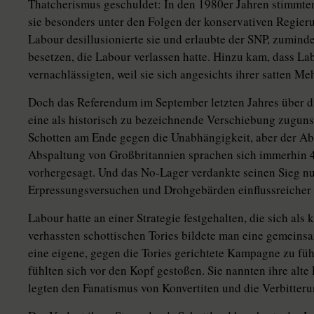
Thatcherismus geschuldet: In den 1980er Jahren stimmten 
sie besonders unter den Folgen der konservativen Regier
Labour desillusionierte sie und erlaubte der SNP, zuminde
besetzen, die Labour verlassen hatte. Hinzu kam, dass L
vernachlässigten, weil sie sich angesichts ihrer satten Me
Doch das Referendum im September letzten Jahres über d
eine als historisch zu bezeichnende Verschiebung zuguns
Schotten am Ende gegen die Unabhängigkeit, aber der Ab
Abspaltung von Großbritannien sprachen sich immerhin 45
vorhergesagt. Und das No-Lager verdankte seinen Sieg nur
Erpressungsversuchen und Drohgebärden einflussreicher
Labour hatte an einer Strategie festgehalten, die sich al
verhassten schottischen Tories bildete man eine gemeinsa
eine eigene, gegen die Tories gerichtete Kampagne zu fü
fühlten sich vor den Kopf gestoßen. Sie nannten ihre alte
legten den Fanatismus von Konvertiten und die Verbitter