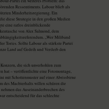
bour-Partei ein weiteres Problem: das
örenden Ressentiments. Labour blieb als
tützten Minderheitsregierung. Ein
die diese Strategie in den großen Medien
te eine ratlos dreinblickende
ckentasche von Alex Salmond, dem
abhängigkeitsreferendum. „Wer Miliband
r Tories. Sollte Labour als stärkste Partei
ganze Land auf Gedeih und Verderb den
Konzern, die sich unverhohlen zum
 hat – veröffentlichte eine Fotomontage,
ni mit Schottenmuster auf einer Abrissbirne
 Um des Machterhalts willen schüren die
d nehmen das Auseinanderbrechen des
war entscheidend für das schlechte