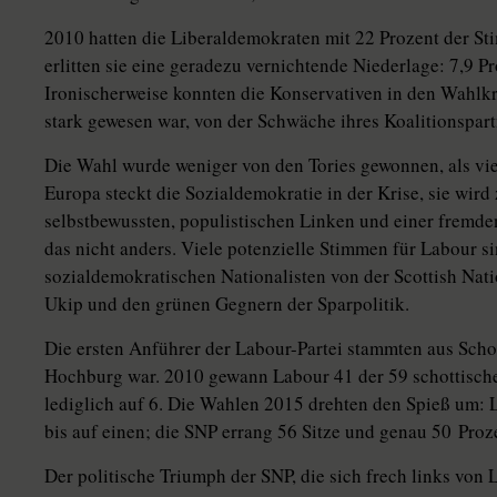
2010 hatten die Liberaldemokraten mit 22 Prozent der St
erlitten sie eine geradezu vernichtende Niederlage: 7,9 P
Ironischerweise konnten die Konservativen in den Wahlkr
stark gewesen war, von der Schwäche ihres Koalitionspartn
Die Wahl wurde weniger von den Tories gewonnen, als vie
Europa steckt die Sozialdemokratie in der Krise, sie wir
selbstbewussten, populistischen Linken und einer fremden
das nicht anders. Viele potenzielle Stimmen für Labour 
sozialdemokratischen Nationalisten von der Scottish Nati
Ukip und den grünen Gegnern der Sparpolitik.
Die ersten Anführer der Labour-Partei stammten aus Scho
Hochburg war. 2010 gewann Labour 41 der 59 schottisch
lediglich auf 6. Die Wahlen 2015 drehten den Spieß um: L
bis auf einen; die SNP errang 56 Sitze und genau 50 Pro
Der politische Triumph der SNP, die sich frech links von L