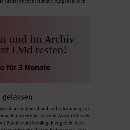
kale Justizsystem bestimmte Aufgaben noch
e gelassen
Bericht als enttäuschend und schwammig: er
tersuchungsbericht. Aus den Abschriften der
etont Bamieh und bemängelt zugleich, dass
 nicht auftaucht. Zudem bedauert sie, dass