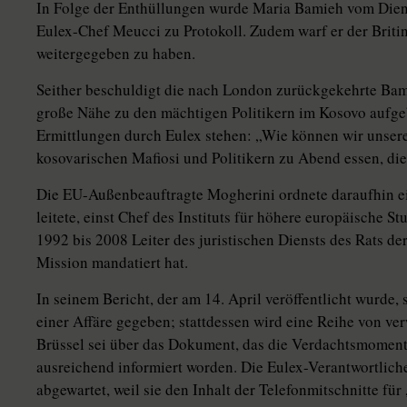
In Folge der Enthüllungen wurde Maria Bamieh vom Dien
Eulex-Chef Meucci zu Protokoll. Zudem warf er der Britin
weitergegeben zu haben.
Seither beschuldigt die nach London zurückgekehrte Bami
große Nähe zu den mächtigen Politikern im Kosovo aufgeb
Ermittlungen durch Eulex stehen: „Wie können wir unsere
kosovarischen Mafiosi und Politikern zu Abend essen, di
Die EU-Außenbeauftragte Mogherini ordnete daraufhin ei
leitete, einst Chef des Instituts für höhere europäische S
1992 bis 2008 Leiter des juristischen Diensts des Rats der
Mission mandatiert hat.
In seinem Bericht, der am 14. April veröffentlicht wurde, 
einer Affäre gegeben; stattdessen wird eine Reihe von ve
Brüssel sei über das Dokument, das die Verdachtsmomente 
ausreichend informiert worden. Die Eulex-Verantwortlich
abgewartet, weil sie den Inhalt der Telefonmitschnitte fü