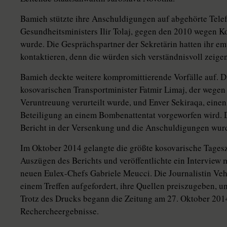
Bamieh stützte ihre Anschuldigungen auf abgehörte Telef
Gesundheitsministers Ilir Tolaj, gegen den 2010 wegen Ko
wurde. Die Gesprächspartner der Sekretärin hatten ihr e
kontaktieren, denn die würden sich verständnisvoll zeig
Bamieh deckte weitere kompromittierende Vorfälle auf. D
kosovarischen Transportminister Fatmir Limaj, der wegen 
Veruntreuung verurteilt wurde, und Enver Sekiraqa, einen
Beteiligung an einem Bombenattentat vorgeworfen wird.
Bericht in der Versenkung und die Anschuldigungen wurde
Im Oktober 2014 gelangte die größte kosovarische Tagesz
Auszügen des Berichts und veröffentlichte ein Interview m
neuen Eulex-Chefs Gabriele Meucci. Die Journalistin Vehb
einem Treffen aufgefordert, ihre Quellen preiszugeben, un
Trotz des Drucks begann die Zeitung am 27. Oktober 2014
Rechercheergebnisse.