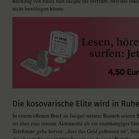
Rückzug von Eulex hält Jacqué für verfrüht, weil das lo
nicht bewältigen könne.
Die kosovarische Elite wird in Ruh
In einem offenen Brief an Jacqué wertete Bamieh seinen 
sei eher eine interne Aktennotiz als ein unabhängiger Un
Telefonate gehe hervor, „dass das Geld geflossen ist“, b
die oberste Staatsanwältin Novotna in Jacqués Bericht gar