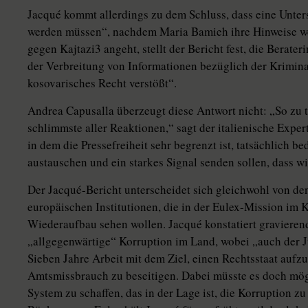
Jacqué kommt allerdings zu dem Schluss, dass eine Unter
werden müssen“, nachdem Maria Bamieh ihre Hinweise w
gegen Kajtazi3 angeht, stellt der Bericht fest, die Berate
der Verbreitung von Informationen bezüglich der Kriminal
kosovarisches Recht verstößt“.
Andrea Capusalla überzeugt diese Antwort nicht: „So zu tu
schlimmste aller Reaktionen,“ sagt der italienische Expe
in dem die Pressefreiheit sehr begrenzt ist, tatsächlich be
austauschen und ein starkes Signal senden sollen, dass w
Der Jacqué-Bericht unterscheidet sich gleichwohl von den
europäischen Institutionen, die in der Eulex-Mission im K
Wiederaufbau sehen wollen. Jacqué konstatiert gravieren
„allgegenwärtige“ Korruption im Land, wobei „auch der J
Sieben Jahre Arbeit mit dem Ziel, einen Rechtsstaat aufz
Amtsmissbrauch zu beseitigen. Dabei müsste es doch mögl
System zu schaffen, das in der Lage ist, die Korruption z