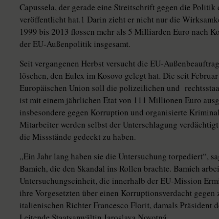
Capussela, der gerade eine Streitschrift gegen die Polit
veröffentlicht hat.1 Darin zieht er nicht nur die Wirksamk
1999 bis 2013 flossen mehr als 5 Milliarden Euro nach K
der EU-Außenpolitik insgesamt.
Seit vergangenen Herbst versucht die EU-Außenbeauftrag
löschen, den Eulex im Kosovo gelegt hat. Die seit Februar
Europäischen Union soll die polizeilichen und rechtsstaa
ist mit einem jährlichen Etat von 111 Millionen Euro ausg
insbesondere gegen Korruption und organisierte Kriminal
Mitarbeiter werden selbst der Unterschlagung verdächtig
die Missstände gedeckt zu haben.
„Ein Jahr lang haben sie die Untersuchung torpediert“, sa
Bamieh, die den Skandal ins Rollen brachte. Bamieh arbei
Untersuchungseinheit, die innerhalb der EU-Mission Ermi
ihre Vorgesetzten über einen Korruptionsverdacht gegen 
italienischen Richter Francesco Florit, damals Präsident
Leitende Staatsanwältin Jaroslava Novotná.