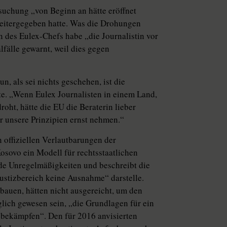
suchung „von Beginn an hätte eröffnet
eitergegeben hatte. Was die Drohungen
rin des Eulex-Chefs habe „die Journalistin vor
fälle gewarnt, weil dies gegen
n, als sei nichts geschehen, ist die
rte. „Wenn Eulex Journalisten in einem Land,
droht, hätte die EU die Beraterin lieber
ir unsere Prinzipien ernst nehmen.“
 offiziellen Verlautbarungen der
osovo ein Modell für rechtsstaatlichen
de Unregelmäßigkeiten und beschreibt die
ustizbereich keine Ausnahme“ darstelle.
ubauen, hätten nicht ausgereicht, um den
ich gewesen sein, „die Grundlagen für ein
u bekämpfen“. Den für 2016 anvisierten