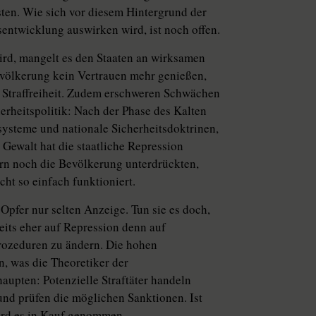
isten. Wie sich vor diesem Hintergrund der
entwicklung auswirken wird, ist noch offen.
ird, mangelt es den Staaten an wirksamen
völkerung kein Vertrauen mehr genießen,
nd Straffreiheit. Zudem erschweren Schwächen
herheitspolitik: Nach der Phase des Kalten
systeme und nationale Sicherheitsdoktrinen,
 Gewalt hat die staatliche Repression
ern noch die Bevölkerung unterdrückten,
cht so einfach funktioniert.
e Opfer nur selten Anzeige. Tun sie es doch,
eits eher auf Repression denn auf
prozeduren zu ändern. Die hohen
, was die Theoretiker der
aupten: Potenzielle Straftäter handeln
nd prüfen die möglichen Sanktionen. Ist
wird es in Kauf genommen.