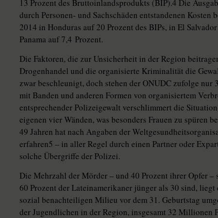
13 Prozent des Bruttoinlandsprodukts (BIP).4 Die Ausga
durch Personen- und Sachschäden entstandenen Kosten be
2014 in Honduras auf 20 Prozent des BIPs, in El Salvador 
Panama auf 7,4 Prozent.
Die Faktoren, die zur Unsicherheit in der Region beitragen
Drogenhandel und die organisierte Kriminalität die Gewa
zwar beschleunigt, doch stehen der ONUDC zufolge nur 3
mit Banden und anderen Formen von organisiertem Verbre
entsprechender Polizeigewalt verschlimmert die Situation.
eigenen vier Wänden, was besonders Frauen zu spüren be
49 Jahren hat nach Angaben der Weltgesundheitsorganisa
erfahren5 – in aller Regel durch einen Partner oder Expa
solche Übergriffe der Polizei.
Die Mehrzahl der Mörder – und 40 Prozent ihrer Opfer – 
60 Prozent der Lateinamerikaner jünger als 30 sind, lieg
sozial benachteiligen Milieu vor dem 31. Geburtstag umge
der Jugendlichen in der Region, insgesamt 32 Millionen Pe