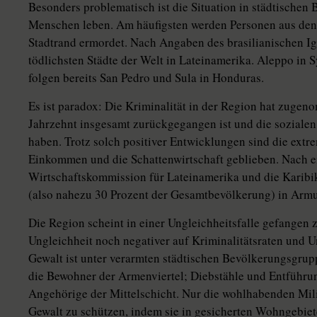
Besonders problematisch ist die Situation in städtischen
Menschen leben. Am häufigsten werden Personen aus de
Stadtrand ermordet. Nach Angaben des brasilianischen Iga
tödlichsten Städte der Welt in Lateinamerika. Aleppo in S
folgen bereits San Pedro und Sula in Honduras.
Es ist paradox: Die Kriminalität in der Region hat zug
Jahrzehnt insgesamt zurückgegangen ist und die sozialen
haben. Trotz solch positiver Entwicklungen sind die extr
Einkommen und die Schattenwirtschaft geblieben. Nach e
Wirtschaftskommission für Lateinamerika und die Karibi
(also nahezu 30 Prozent der Gesamtbevölkerung) in Armu
Die Region scheint in einer Ungleichheitsfalle gefangen zu
Ungleichheit noch negativer auf Kriminalitätsraten und U
Gewalt ist unter verarmten städtischen Bevölkerungsgrup
die Bewohner der Armenviertel; Diebstähle und Entführun
Angehörige der Mittelschicht. Nur die wohlhabenden Mili
Gewalt zu schützen, indem sie in gesicherten Wohngebiete