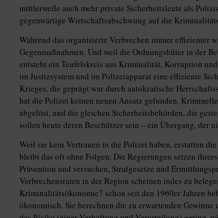
mittlerweile auch mehr private Sicherheitsleute als Poliz
gegenwärtige Wirtschaftsabschwung auf die Kriminalitäts
Während das organisierte Verbrechen immer effizienter w
Gegenmaßnahmen. Und weil die Ordnungshüter in der Be
entsteht ein Teufelskreis aus Kriminalität, Korruption u
im Justizsystem und im Polizeiapparat eine effiziente Sic
Krieges, die geprägt war durch autokratische Herrschafts
hat die Polizei keinen neuen Ansatz gefunden. Kriminelle
abgelöst, und die gleichen Sicherheitsbehörden, die gest
sollen heute deren Beschützer sein – ein Übergang, der ni
Weil sie kein Vertrauen in die Polizei haben, erstatten di
bleibt das oft ohne Folgen. Die Regierungen setzen ihrers
Prävention und versuchen, Strafgesetze und Ermittlungs
Verbrechensraten in der Region scheinen indes zu belegen
Kriminalitätsökonomie7 schon seit den 1960er Jahren beh
ökonomisch. Sie berechnen die zu erwartenden Gewinne u
das Risiko (einer Verhaftung und Verurteilung) gering, 