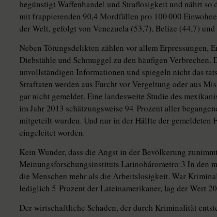
begünstigt Waffenhandel und Straflosigkeit und nährt so d
mit frappierenden 90,4 Mordfällen pro 100 000 Einwohner
der Welt, gefolgt von Venezuela (53,7), Belize (44,7) und 
Neben Tötungsdelikten zählen vor allem Erpressungen, E
Diebstähle und Schmuggel zu den häufigen Verbrechen. Di
unvollständigen Informationen und spiegeln nicht das ta
Straftaten werden aus Furcht vor Vergeltung oder aus M
gar nicht gemeldet. Eine landesweite Studie des mexikanisc
im Jahr 2013 schätzungsweise 94 Prozent aller begangene
mitgeteilt wurden. Und nur in der Hälfte der gemeldeten F
eingeleitet worden.
Kein Wunder, dass die Angst in der Bevölkerung zunimmt
Meinungsforschungsinstituts Latinobárometro:3 In den 
die Menschen mehr als die Arbeitslosigkeit. War Krimina
lediglich 5 Prozent der Lateinamerikaner, lag der Wert 20
Der wirtschaftliche Schaden, der durch Kriminalität entste