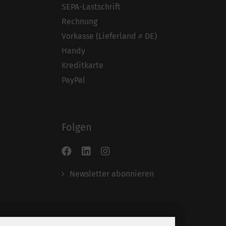
SEPA-Lastschrift
Rechnung
Vorkasse (Lieferland ≠ DE)
Handy
Kreditkarte
PayPal
Folgen
Newsletter abonnieren