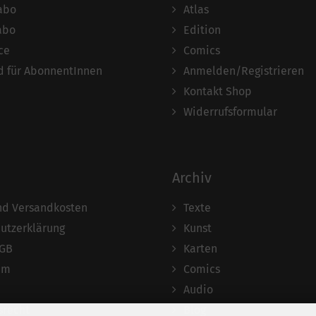
abo
Atlas
abo
Edition
ce
Comics
 für AbonnentInnen
Anmelden/Registrieren
Kontakt Shop
Widerrufsformular
Archiv
und Versandkosten
Texte
utzerklärung
Kunst
AGB
Karten
um
Comics
Audio
srecht
Blog