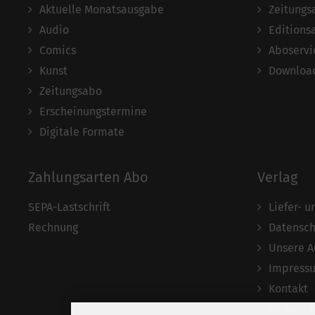
Aktuelle Monatsausgabe
Zeitungs
Audio
Editions
Comics
Aboservi
Kunst
Download
Zeitungsabo
Erscheinungstermine
Digitale Formate
Zahlungsarten Abo
Verlag
SEPA-Lastschrift
Liefer- 
Rechnung
Datensch
Unsere 
Impress
Kontakt
Widerruf