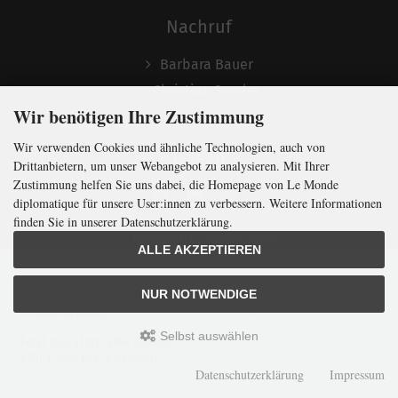
Nachruf
Barbara Bauer
Christian Semler
Wir benötigen Ihre Zustimmung
Wir verwenden Cookies und ähnliche Technologien, auch von
Folgen
Drittanbietern, um unser Webangebot zu analysieren. Mit Ihrer
Zustimmung helfen Sie uns dabei, die Homepage von Le Monde
diplomatique für unsere User:innen zu verbessern. Weitere Informationen
finden Sie in unserer Datenschutzerklärung.
Newsletter abonnieren
ALLE AKZEPTIEREN
In Kürze klug
mit der weltweit
größten
NUR NOTWENDIGE
Monatszeitung
für
internationale
Politik
Selbst auswählen
Jetzt das Digi-Abo testen:
LMd © 2026 | Template © 2009-2026 by
mod
ified eCommerce Shopsoftware
4,50 Euro für 3 Monate
mod
ified eCommerce Shopsoftware © 2009-2026
Datenschutzerklärung
Impressum