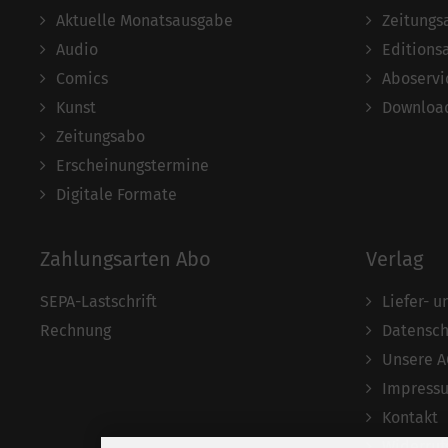
Aktuelle Monatsausgabe
Zeitungs
Audio
Editions
Comics
Aboservi
Kunst
Download
Zeitungsabo
Erscheinungstermine
Digitale Formate
Zahlungsarten Abo
Verlag
SEPA-Lastschrift
Liefer- 
Rechnung
Datensch
Unsere 
Impress
Kontakt
Widerruf