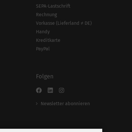
SEPA-Lastschrift
Rechnung
Vorkasse (Lieferland ≠ DE)
Handy
Kreditkarte
PayPal
Folgen
Newsletter abonnieren