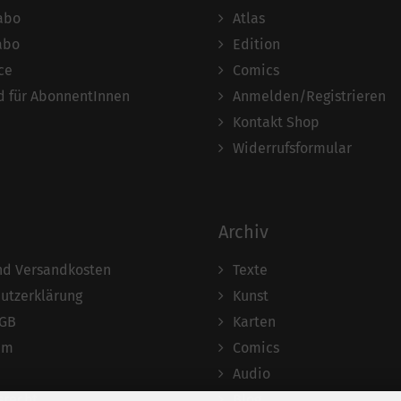
abo
Atlas
abo
Edition
ce
Comics
 für AbonnentInnen
Anmelden/Registrieren
Kontakt Shop
Widerrufsformular
Archiv
und Versandkosten
Texte
utzerklärung
Kunst
AGB
Karten
um
Comics
Audio
srecht
Blog