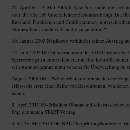
24. April bis 19. Mai 2000 In New York findet die sechst
statt, die alle 189 Unterzeichner zusammenbringt. Die f
Russland, Frankreich und Großbritannien) unterschreiben
Atomwaffenarsenale vollständig zu zerstören“.
10. Januar 2003 Nordkorea verkündet seinen Ausstieg au
19. Juni 2003 Der Gouverneursrat der IAEO fordert den Ir
Sperrvertrags zu unterzeichnen, um eine Kontrolle seine
sein Atomprogramm unter verschärfte Überwachung zu st
August 2006 Der UN-Sicherheitsrat nimmt sich der Frag
erlässt die erste einer Reihe von Resolutionen, von dene
haben.
8. April 2010 US-Präsident Obama und sein russischer 
Prag den neuen START-Vertrag.
3. bis 28. Mai 2010 Die NPT-Überprüfungskonferenz tri