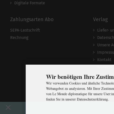
Digitale Formate
Zahlungsarten Abo
Verlag
SEPA-Lastschrift
Liefer- 
Rechnung
Datensch
Unsere 
Impress
Kontakt
Widerruf
Mediada
Wir benötigen Ihre Zust
Über uns
Wir verwenden Cookies und ähnliche Technolog
Webangebot zu analysieren. Mit Ihrer Zustimm
von Le Monde diplomatique für unsere User:in
finden Sie in unserer Datenschutzerklärung.