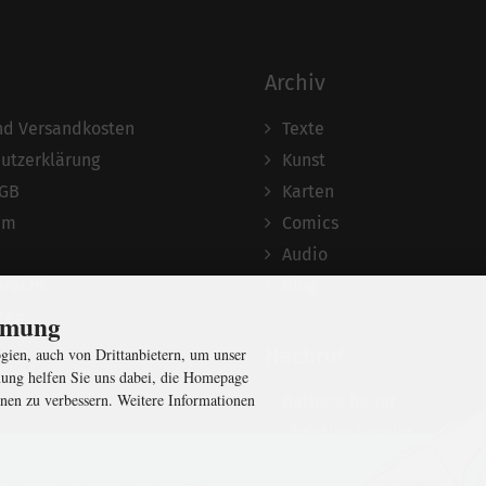
Archiv
und Versandkosten
Texte
utzerklärung
Kunst
AGB
Karten
um
Comics
Audio
srecht
Blog
ten
immung
Nachruf
ien, auch von Drittanbietern, um unser
ung helfen Sie uns dabei, die Homepage
nen zu verbessern. Weitere Informationen
Barbara Bauer
Christian Semler