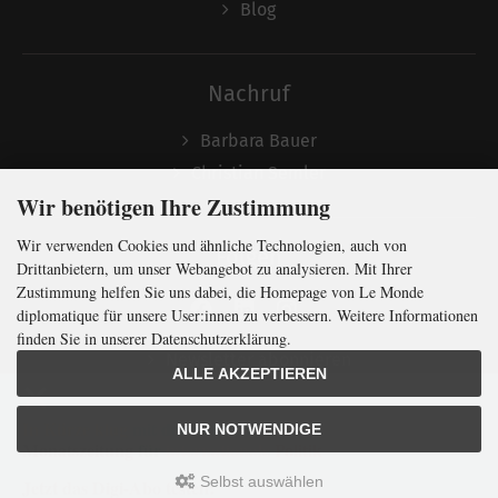
Blog
Nachruf
Barbara Bauer
Christian Semler
Wir benötigen Ihre Zustimmung
Wir verwenden Cookies und ähnliche Technologien, auch von
Folgen
Drittanbietern, um unser Webangebot zu analysieren. Mit Ihrer
Zustimmung helfen Sie uns dabei, die Homepage von Le Monde
diplomatique für unsere User:innen zu verbessern. Weitere Informationen
finden Sie in unserer Datenschutzerklärung.
Newsletter abonnieren
ALLE AKZEPTIEREN
In Kürze klug
mit der weltweit
größten
NUR NOTWENDIGE
Monatszeitung
für
internationale
Politik
Selbst auswählen
Jetzt das Digi-Abo testen:
LMd © 2026 | Template © 2009-2026 by
mod
ified eCommerce Shopsoftware