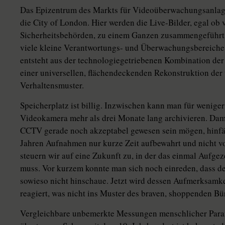
Das Epizentrum des Markts für Videoüberwachungsanlagen
die City of London. Hier werden die Live-Bilder, egal ob 
Sicherheitsbehörden, zu einem Ganzen zusammengeführt.
viele kleine Verantwortungs- und Überwachungsbereiche e
entsteht aus der technologiegetriebenen Kombination der
einer universellen, flächendeckenden Rekonstruktion der
Verhaltensmuster.
Speicherplatz ist billig. Inzwischen kann man für wenige
Videokamera mehr als drei Monate lang archivieren. Dam
CCTV gerade noch akzeptabel gewesen sein mögen, hinfä
Jahren Aufnahmen nur kurze Zeit aufbewahrt und nicht vo
steuern wir auf eine Zukunft zu, in der das einmal Aufg
muss. Vor kurzem konnte man sich noch einreden, dass d
sowieso nicht hinschaue. Jetzt wird dessen Aufmerksamkei
reagiert, was nicht ins Muster des braven, shoppenden Bür
Vergleichbare unbemerkte Messungen menschlicher Parame