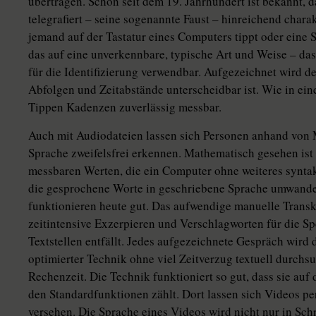
übertragen. Schon seit dem 19. Jahrhundert ist bekannt, 
telegrafiert – seine sogenannte Faust – hinreichend chara
jemand auf der Tastatur eines Computers tippt oder eine 
das auf eine unverkennbare, typische Art und Weise – das 
für die Identifizierung verwendbar. Aufgezeichnet wird d
Abfolgen und Zeitabstände unterscheidbar ist. Wie in e
Tippen Kadenzen zuverlässig messbar.
Auch mit Audiodateien lassen sich Personen anhand von 
Sprache zweifelsfrei erkennen. Mathematisch gesehen ist
messbaren Werten, die ein Computer ohne weiteres syntak
die gesprochene Worte in geschriebene Sprache umwandel
funktionieren heute gut. Das aufwendige manuelle Trans
zeitintensive Exzerpieren und Verschlagworten für die S
Textstellen entfällt. Jedes aufgezeichnete Gespräch wird
optimierter Technik ohne viel Zeitverzug textuell durch
Rechenzeit. Die Technik funktioniert so gut, dass sie auf
den Standardfunktionen zählt. Dort lassen sich Videos pe
versehen. Die Sprache eines Videos wird nicht nur in Schr