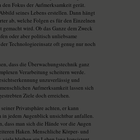
n den Fokus der Aufmerksamkeit gerät.
 Abbild seines Lebens erstellen. Dann hängt
ter ab, welche Folgen es für den Einzelnen
rent gemacht wird. Ob das Ganze dem Zweck
ufen oder aber politisch unliebsame
der Technologieeinsatz oft genug nur noch
rauen, dass die Überwachungstechnik ganz
mplexen Verarbeitung scheitern werde.
esichtserkennung unzuverlässig und
en menschlichen Aufmerksamkeit lassen sich
gestrebten Ziele doch erreichen.
seiner Privatsphäre achten, er kann
n in jedem Augenblick unsichtbar anfallen.
en, dass man sich die Hände vor die Augen
weiteren Haken. Menschliche Körper- und
 viele bleiben ein Leben lang konsistent.