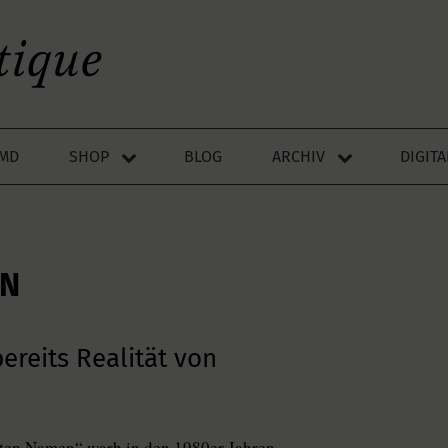
LMD
SHOP
BLOG
ARCHIV
DIGIT
RN
ereits Realität von
uten Namen“ warb in den 1980er Jahren