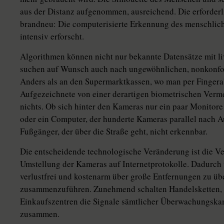
aus der Distanz aufgenommen, ausreichend. Die erforderli
brandneu: Die computerisierte Erkennung des menschlich
intensiv erforscht.
Algorithmen können nicht nur bekannte Datensätze mit l
suchen auf Wunsch auch nach ungewöhnlichen, nonkonf
Anders als an den Supermarktkassen, wo man per Fingera
Aufgezeichnete von einer derartigen biometrischen Verm
nichts. Ob sich hinter den Kameras nur ein paar Monitor
oder ein Computer, der hunderte Kameras parallel nach Auf
Fußgänger, der über die Straße geht, nicht erkennbar.
Die entscheidende technologische Veränderung ist die V
Umstellung der Kameras auf Internetprotokolle. Dadurch w
verlustfrei und kostenarm über große Entfernungen zu ü
zusammenzuführen. Zunehmend schalten Handelsketten, 
Einkaufszentren die Signale sämtlicher Überwachungska
zusammen.