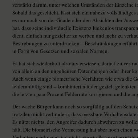
verstärkt darum, unter welchen Umständen der Einzelne i
Sobald das geschieht, lässt sich ein nahezu vollständiges
es nur noch von der Gnade oder den Absichten der Auswer
hat, dass seine individuelle Existenz lückenlos transpa
dient, einfach nur gezielter zu werben und mehr zu verka
Bestrebungen zu unterdrücken – Beschränkungen erfährt 
in Form von Gesetzen und sozialen Normen.
Es hat sich wiederholt als naiv erwiesen, darauf zu vert
von allein an den ungeheuren Datenmengen oder ihrer ko
Auch wenn einige biometrische Verfahren wie etwa die G
fehleranfällig sind – kombiniert mit der gezielt gelenkt
die letzten paar Prozent Fehlerrate korrigieren und die an
Der wache Bürger kann noch so sorgfältig auf den Schutz 
trotzdem nicht verhindern, dass messbare Verhaltensdate
Es nützt nichts, den Angreifer dadurch abwehren zu woll
hält. Die biometrische Vermessung hat aber noch einen 
Verhaltensmerkmale sind nicht wie ein Passwort ersetzbar,