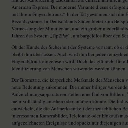
American Express. Die moderne Variante dieses erfolgrei
mit Ihrem Fingerabdruck.“ In der Tat gewöhnen sich die 
Bezahlsysteme. In Deutschlands Süden bietet zum Beispi
Vermessung der Minutien an, und ein großer niederländisc
Jahren das System „Tip2Pay“, um bargeldlos über den Sc
Ob der Kunde der Sicherheit der Systeme vertraut, ob er 
bleibt ihm überlassen. Auch wird ihm bei jedem einzelnen
Fingerabdruck eingelesen wird. Doch das gilt nicht für al
Identifizierung von Menschen verwendet werden können.
Der Biometrie, die körperliche Merkmale der Menschen ve
neue Bedeutung zukommen. Die immer billiger werdende
Aufzeichnungsapparaturen stellen eine Flut von Bildern,
mehr vollständig ansehen oder anhören könnte. Die Indust
entwickeln, die die Aufmerksamkeit der menschlichen Be
interessanten Kamerabilder, Telefonate oder Einkaufsmuste
aufgezeichneten Ereignisse und spuckt nur diejenigen a