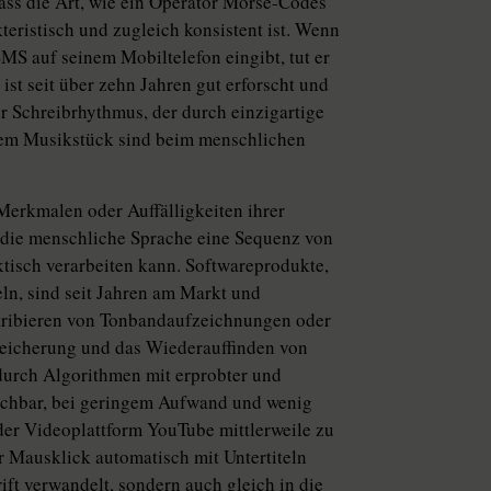
dass die Art, wie ein Operator Morse-Codes
kteristisch und zugleich konsistent ist. Wenn
SMS auf seinem Mobiltelefon eingibt, tut er
ist seit über zehn Jahren gut erforscht und
er Schreibrhythmus, der durch einzigartige
inem Musikstück sind beim menschlichen
Merkmalen oder Auffälligkeiten ihrer
 die menschliche Sprache eine Sequenz von
tisch verarbeiten kann. Softwareprodukte,
n, sind seit Jahren am Markt und
kribieren von Tonbandaufzeichnungen oder
peicherung und das Wiederauffinden von
 durch Algorithmen mit erprobter und
suchbar, bei geringem Aufwand und wenig
 der Videoplattform YouTube mittlerweile zu
r Mausklick automatisch mit Untertiteln
ift verwandelt, sondern auch gleich in die