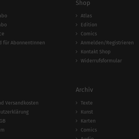
Shop
abo
Atlas
abo
Edition
ce
Comics
 für AbonnentInnen
Anmelden/Registrieren
Kontakt Shop
Widerrufsformular
Archiv
und Versandkosten
Texte
utzerklärung
Kunst
AGB
Karten
um
Comics
Audio