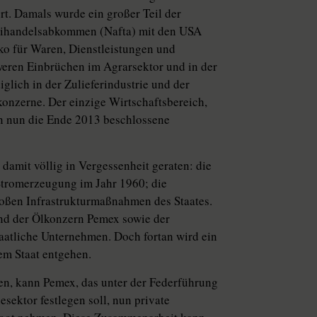
t. Damals wurde ein großer Teil der
Freihandelsabkommen (Nafta) mit den USA
o für Waren, Dienstleistungen und
weren Einbrüchen im Agrarsektor und in der
glich in der Zulieferindustrie und der
konzerne. Der einzige Wirtschaftsbereich,
nn nun die Ende 2013 beschlossene
damit völlig in Vergessenheit geraten: die
Stromerzeugung im Jahr 1960; die
großen Infrastrukturmaßnahmen des Staates.
und der Ölkonzern Pemex sowie der
aatliche Unternehmen. Doch fortan wird ein
em Staat entgehen.
n, kann Pemex, das unter der Federführung
sektor festlegen soll, nun private