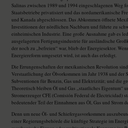
Salinas zwischen 1989 und 1994 eingeschlagenen Weg for
Staatsbetriebe privatisiert und das nordamerikanische 
und Kanada abgeschlossen. Das Abkommen öffnete Mexik
Investitionen der nördlichen Nachbarn und führte zu sch
einheimischen Industrie. Eine große Ausnahme gab es ledi
ausgelagerten Fertigungsindustrie für ausländische Groß
der noch zu „befreien“ war, blieb der Energiesektor. We
Energiereform umgesetzt wird, ist auch das erledigt.
Die Errungenschaften der mexikanischen Revolution sind 
Verstaatlichung der Ölvorkommen im Jahr 1938 und der 
Subventionen für Benzin, Gas und Elektrizität; und die 
Theoretisch bleiben Öl und Gas „staatliches Eigentum“ 
Stromerzeuger CFE (Comisión Federal de Electricidad) st
bedeutender Teil der Einnahmen aus Öl, Gas und Strom d
Denn um neue Öl- und Schiefergasvorkommen auszubeute
einer Regierungsbehörde die künftige Strategie im Energie