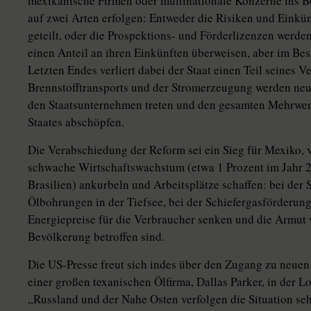
mexikanische Firmen oder multinationale Konzerne ins 
auf zwei Arten erfolgen: Entweder die Risiken und Einkün
geteilt, oder die Prospektions- und Förderlizenzen werde
einen Anteil an ihren Einkünften überweisen, aber im Be
Letzten Endes verliert dabei der Staat einen Teil seines 
Brennstofftransports und der Stromerzeugung werden neu
den Staatsunternehmen treten und den gesamten Mehrwert
Staates abschöpfen.
Die Verabschiedung der Reform sei ein Sieg für Mexiko, v
schwache Wirtschaftswachstum (etwa 1 Prozent im Jahr 20
Brasilien) ankurbeln und Arbeitsplätze schaffen: bei de
Ölbohrungen in der Tiefsee, bei der Schiefergasförderun
Energiepreise für die Verbraucher senken und die Armut v
Bevölkerung betroffen sind.
Die US-Presse freut sich indes über den Zugang zu neuen 
einer großen texanischen Ölfirma, Dallas Parker, in der
„Russland und der Nahe Osten verfolgen die Situation seh