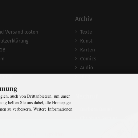
Archiv
und Versandkosten
Texte
utzerklärung
Kunst
AGB
Karten
um
Comics
Audio
srecht
Blog
ten
immung
Nachruf
ien, auch von Drittanbietern, um unser
ung helfen Sie uns dabei, die Homepage
nen zu verbessern. Weitere Informationen
Barbara Bauer
Christian Semler
e klug
mit der weltweit
größten