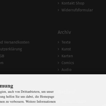
Kontakt Shop
Widerrufsformular
Archiv
und Versandkosten
Texte
utzerklärung
Kunst
AGB
Karten
um
Comics
Audio
srecht
Blog
ten
immung
Nachruf
ien, auch von Drittanbietern, um unser
ung helfen Sie uns dabei, die Homepage
nen zu verbessern. Weitere Informationen
Barbara Bauer