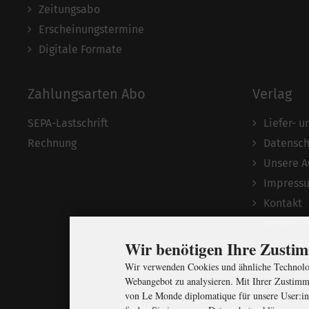
Zeitungsabo
Erscheinungstermine
Digitale Formate
Zahlungsarten Abo
Verlag
SEPA-Lastschrift
Liefer- 
Rechnung
Datensch
Unsere 
Impress
Kontakt
Widerruf
Mediada
Wir benötigen Ihre Zust
Über uns
Wir verwenden Cookies und ähnliche Technolog
Webangebot zu analysieren. Mit Ihrer Zustimm
von Le Monde diplomatique für unsere User:in