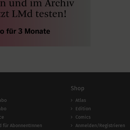
Shop
abo
Atlas
abo
Edition
ce
Comics
 für AbonnentInnen
Anmelden/Registrieren