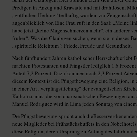
Prediger, in Anzug und Krawatte und mit drahtlosem Mikro
„göttlichen Heilung“ teilhaftig wurden, zur Zeugenschaft
augenblicklich vor. Eine Frau ruft in den Saal: „Meine li
habe jetzt „keine Magenschmerzen mehr“, ein anderer ver
früher“. Was die Gläubigen suchen, wenn sie in dieses Bad
„spirituelle Reichtum“: Friede, Freude und Gesundheit.
Nach fünfhundert Jahren katholischer Herrschaft erlebt 
machten Protestanten und Pfingstler lediglich 1,6 Prozent
Anteil 7,2 Prozent. Dazu kommen noch 2,3 Prozent Adven
diesem Kontext ist die Pfingstbewegung eine Religion, in d
in einer Art „Verpfingstlichung“ der evangelischen Kirch
Katholizismus, die von charismatischen Bewegungen ausg
Manuel Rodriguez wird in Lima jeden Sonntag von einem 
Die Pfingstbewegung spricht auch dieBesserverdienenden
neue Mitglieder bei Frühstücksbuffets in den Nobelhotels
diese Religion, deren Ursprung zu Anfang des Jahrhunde