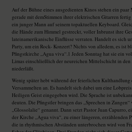
Auf der Bühne eines ausgedienten Kinos stehen ein paar 
gerade mit demStimmen ihrer elektrischen Gitarren ferti
ein junger Mann auf seinem topaktuellen Keyboard. Glei
die Hände zum Himmel gestreckt, voller Inbrunst ihre G
lateinamerikanische Einflüsse verraten. Handelt es sich 
Party, um ein Rock- Konzert? Nichts von alledem, es ist b
Pfingstkirche „Agua viva“.1 Jeden Sonntag hat sie ein vol
Limas einschließlich der neureichen Mittelschicht in de
niederläßt.
Wenig später hebt während der feierlichen Kulthandlung 
Versammelten an. Es handelt sich dabei um eine Lobpreis
Heiligen Geist eingegeben wird. Die Sprache ist unbekannt
deuten. Die Pfingstler bringen das „Sprechen in Zungen“
„Glossolalie“ genannt. Dann setzt Pastor Juan Capurro, 
der Kirche „Agua viva“, zu einer längeren, erzählenden Pr
die in rhythmischen Abständen unterbrochen wird von Fra
Schar der Gläubigen. Drei Stunden zieht sich dieser Gott