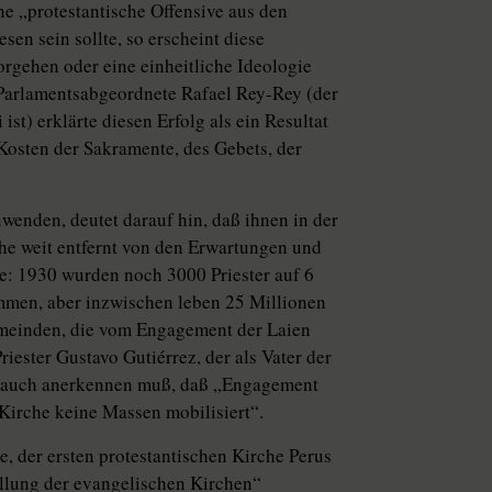
ne „protestantische Offensive aus den
sen sein sollte, so erscheint diese
orgehen oder eine einheitliche Ideologie
Parlamentsabgeordnete Rafael Rey-Rey (der
st) erklärte diesen Erfolg als ein Resultat
Kosten der Sakramente, des Gebets, der
enden, deutet darauf hin, daß ihnen in der
che weit entfernt von den Erwartungen und
e: 1930 wurden noch 3000 Priester auf 6
ommen, aber inzwischen leben 25 Millionen
emeinden, die vom Engagement der Laien
ester Gustavo Gutiérrez, der als Vater der
 er auch anerkennen muß, daß „Engagement
Kirche keine Massen mobilisiert“.
e, der ersten protestantischen Kirche Perus
ellung der evangelischen Kirchen“