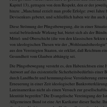
Kapitel 13), getragen von dem Respekt, den er der jeweil
hinzu: „Manchmal erzielt man große Erfolge: zwei Jahre 
Devisenkurs gebetet, und schließlich haben wir ihn auch 
Diese Strömung der Pfingstbewegung, die in einer Situati
sozial befriedende Wirkung hat, bietet sich als der Bündn
Mittel- und Oberschicht (die von den klassischen Sekten 
von ideologischen Thesen wie der „Wohlstandstheologie“
aus den Vereinigten Staaten, sie erklärt, daß Reichtum e
Gesundheit vom Glauben abhängig sei.
Die Pfingstbewegung versteht es, den Habenichtsen eine He
Antwort auf das existentielle Sicherheitsbedürfnis einer 
durch Landflucht und hemmungslose Verstädterung entwurz
Erneuerung in einer Zeit ideologischer Bankrotterklärung
Lateinamerikas nicht als einen Versuch zur gesellschaftl
Identität begreifen? Die Evangelische Vereinigung der Is
Allgemeinen Bund ist eine Art Karikatur dieser Suche. Ihr