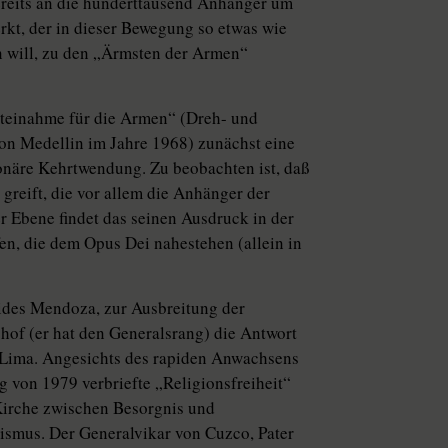
bereits an die hunderttausend Anhänger um
rkt, der in dieser Bewegung so etwas wie
n will, zu den „Ärmsten der Armen“
rteinahme für die Armen“ (Dreh- und
von Medellin im Jahre 1968) zunächst eine
ktionäre Kehrtwendung. Zu beobachten ist, daß
 greift, die vor allem die Anhänger der
er Ebene findet das seinen Ausdruck in der
n, die dem Opus Dei nahestehen (allein in
des Mendoza, zur Ausbreitung der
hof (er hat den Generalsrang) die Antwort
n Lima. Angesichts des rapiden Anwachsens
 von 1979 verbriefte „Religionsfreiheit“
Kirche zwischen Besorgnis und
ismus. Der Generalvikar von Cuzco, Pater