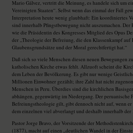
Mario Gálvez, vertritt die Meinung, es handele sich um ei
Vereinigten Staaten“. Selbst wenn das einmal der Fall gewe
Interpretation heute wenig glaubhaft: Ein koordiniertes V
sind innerhalb Pfingstbewegung nicht auszumachen. Der 
wie die Präsidentin des Kongresses Mitglied des Opus Dei i
der „Theologie der Befreiung, die den Klassenkampf auf 
Glaubensgrundsätze und der Moral gerechtfertigt hat.“
Daß sich so viele Menschen diesen neuen Bewegungen zuw
katholischen Kirche etwas fehlt. Allzuoft scheint die Kir
dem Leben der Bevölkerung. Es gibt nur wenige Geistlich
Millionen Einwohner gezählt; ihre Zahl hat nicht zugen
Menschen in Peru. Überdies sind die kirchlichen Basisg
abhängen, gegenwärtig im Niedergang. Der peruanische Pri
Befreiungstheologie gilt, gibt dennoch nicht auf, wenn
dem einzelnen viel abverlangt und deshalb innerhalb der 
Pastor Jorge Bravo, der Vorsitzende der Methodistenkirch
(1877), macht auf einen „deutlichen Wandel in der Einst