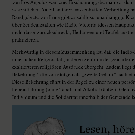
von Los Angeles war, eine Erscheinung, die man vor dem
wesentlichen Anteil an ihrer massenhaften Verbreitung h
Randgebiete von Lima gibt es zahllose, unabhängige Klein
über Sendeanstalten wie Radio Victoria (dessen Hauptakt
nicht davor zurückschreckt, Heilungen und Teufelsaustre
praktizieren.
Merkwürdig in diesem Zusammenhang ist, daß die Indio-B
innerlichen Religiosität (in deren Zentrum der gemarterte
exaltierteren religiösen Ausdruck übergeht. Zudem liegt 
Bekehrung“, die von einigen als „zweite Geburt“ nach e
Diese Bekehrung führt in der Regel zu einer neuen persön
Lebensführung (ohne Tabak und Alkohol) äußert. Gleichwo
Individuum und die Solidarität innerhalb der Gemeinde ko