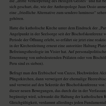
die „dritte Verkörperung des Heiligen Geistes“ und hat 
sich geschart, die, wie der Anthropologe Juan Ossio anme
eine „friedliche Alternative zum sendero luminoso“ sehe
gehören.
Hatte die katholische Kirche unter dem Eindruck der „Pa
Angelpunkt in der Seelsorge seit der Bischofskonferenz 
Periode der Öffnung erlebt, so erfährt sie jetzt eine rea
in der Kirchenleitung erneut eine autoritäre Haltung Platz
Befreiungstheologie im Visier hat. Auf personalpolitisch
Ernennung von unbedeutenden Prälaten oder von Bischöfe
Peru sind es sieben).
Befragt man den Erzbischof von Cuzco, Hochwürden Alci
Pfingstkirchen, dann verweigert der ehemalige Heeresbisc
und verweist auf den Sekretär der Bischofskonferenz vo
dieser neuen Bewegungen, das durch die in der Verfassung
begünstigt wird, schwankt die Haltung der katholischen 
Gleichgültigkeit, verdammt allerdings jeden Fundamental