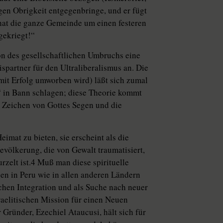
igen Obrigkeit entgegenbringe, und er fügt
hat die ganze Gemeinde um einen festeren
gekriegt!“
on des gesellschaftlichen Umbruchs eine
ispartner für den Ultraliberalismus an. Die
mit Erfolg umworben wird) läßt sich zumal
 in Bann schlagen; diese Theorie kommt
in Zeichen von Gottes Segen und die
imat zu bieten, sie erscheint als die
Bevölkerung, die von Gewalt traumatisiert,
elt ist.4 Muß man diese spirituelle
en in Peru wie in allen anderen Ländern
ichen Integration und als Suche nach neuer
raelitischen Mission für einen Neuen
 Gründer, Ezechiel Ataucusi, hält sich für