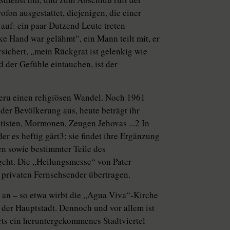
fon ausgestattet, diejenigen, die einer
 auf: ein paar Dutzend Leute treten
nke Hand war gelähmt“, ein Mann teilt mit, er
sichert, „mein Rückgrat ist gelenkig wie
 der Gefühle eintauchen, ist der
Peru einen religiösen Wandel. Noch 1961
 der Bevölkerung aus, heute beträgt ihr
tisten, Mormonen, Zeugen Jehovas ...2 In
er es heftig gärt3; sie findet ihre Ergänzung
en sowie bestimmter Teile des
eht. Die „Heilungsmesse“ von Pater
privaten Fernsehsender übertragen.
 an – so etwa wirbt die „Agua Viva“-Kirche
 der Hauptstadt. Dennoch und vor allem ist
rts ein heruntergekommenes Stadtviertel