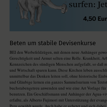
Beten um stabile Devisenkurse
BEI den Werbefeldzügen, mit denen neue Anhänger gewo
Gerechtigkeit und Armut selten eine Rolle. Krankheit, Arb
Kennzeichen des sündigen Menschen aufgefaßt, so daß ma
und Wirtschaft sparen kann. Diese Kirchen leben ausschli
unmittelbar das Denken leiten soll, ohne historische Einb
und Gläubige lernen ein ganzes Sammelsurium von Textst
buchstabengetreu anwenden und wie eine Art Vorlage für 
benutzen. Ein Geschäftsmann und Anhänger der Agua-viv
erfaßte, als Alberto Fujimori mit Unterstützung der evan
Peru gewählt wurde. Auch habe er gebetet und sich dabei 