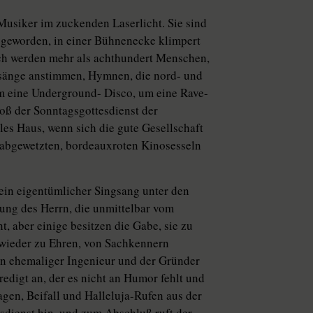
Musiker im zuckenden Laserlicht. Sie sind
g geworden, in einer Bühnenecke klimpert
ch werden mehr als achthundert Menschen,
esänge anstimmen, Hymnen, die nord- und
um eine Underground- Disco, um eine Rave-
loß der Sonntagsgottesdienst der
les Haus, wenn sich die gute Gesellschaft
n abgewetzten, bordeauxroten Kinosesseln
ein eigentümlicher Singsang unter den
ung des Herrn, die unmittelbar vom
, aber einige besitzen die Gabe, sie zu
 wieder zu Ehren, von Sachkennern
ein ehemaliger Ingenieur und der Gründer
edigt an, der es nicht an Humor fehlt und
gen, Beifall und Halleluja-Rufen aus der
esdienst hin, und zum Abschluß ruft der