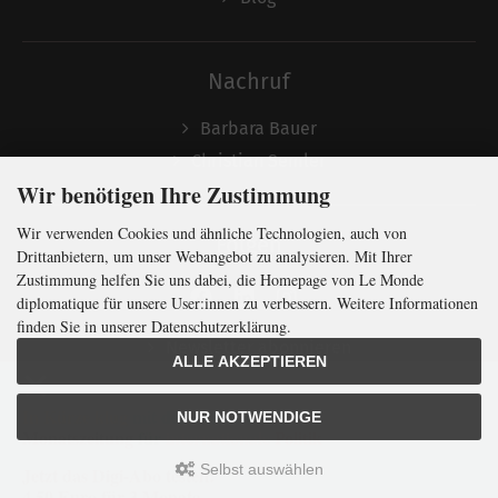
Nachruf
Barbara Bauer
Christian Semler
Wir benötigen Ihre Zustimmung
Wir verwenden Cookies und ähnliche Technologien, auch von
Folgen
Drittanbietern, um unser Webangebot zu analysieren. Mit Ihrer
Zustimmung helfen Sie uns dabei, die Homepage von Le Monde
diplomatique für unsere User:innen zu verbessern. Weitere Informationen
finden Sie in unserer Datenschutzerklärung.
Newsletter abonnieren
ALLE AKZEPTIEREN
In Kürze klug
mit der weltweit
größten
NUR NOTWENDIGE
Monatszeitung
für
internationale
Politik
Selbst auswählen
Jetzt das Digi-Abo testen:
LMd © 2026 | Template © 2009-2026 by
mod
ified eCommerce Shopsoftware
4,50 Euro für 3 Monate