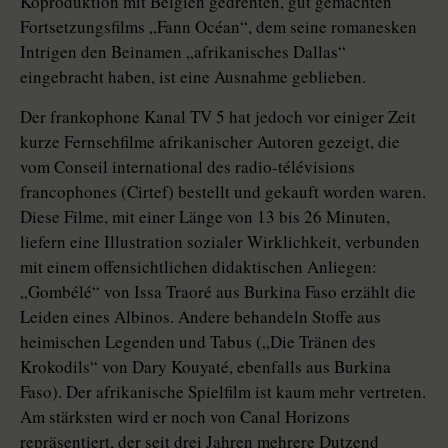
Koproduktion mit Belgien gedrehten, gut gemachten
Fortsetzungsfilms „Fann Océan“, dem seine romanesken
Intrigen den Beinamen „afrikanisches Dallas“
eingebracht haben, ist eine Ausnahme geblieben.
Der frankophone Kanal TV 5 hat jedoch vor einiger Zeit
kurze Fernsehfilme afrikanischer Autoren gezeigt, die
vom Conseil international des radio-télévisions
francophones (Cirtef) bestellt und gekauft worden waren.
Diese Filme, mit einer Länge von 13 bis 26 Minuten,
liefern eine Illustration sozialer Wirklichkeit, verbunden
mit einem offensichtlichen didaktischen Anliegen:
„Gombélé“ von Issa Traoré aus Burkina Faso erzählt die
Leiden eines Albinos. Andere behandeln Stoffe aus
heimischen Legenden und Tabus („Die Tränen des
Krokodils“ von Dary Kouyaté, ebenfalls aus Burkina
Faso). Der afrikanische Spielfilm ist kaum mehr vertreten.
Am stärksten wird er noch von Canal Horizons
repräsentiert, der seit drei Jahren mehrere Dutzend