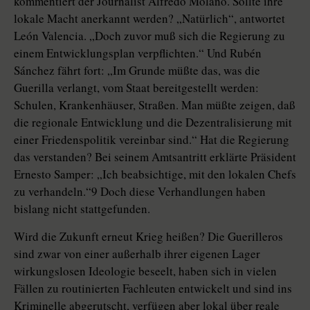
kommentiert der Journalist Alfredo Molano. Sollte ihre
lokale Macht anerkannt werden? „Natürlich“, antwortet
León Valencia. „Doch zuvor muß sich die Regierung zu
einem Entwicklungsplan verpflichten.“ Und Rubén
Sánchez fährt fort: „Im Grunde müßte das, was die
Guerilla verlangt, vom Staat bereitgestellt werden:
Schulen, Krankenhäuser, Straßen. Man müßte zeigen, daß
die regionale Entwicklung und die Dezentralisierung mit
einer Friedenspolitik vereinbar sind.“ Hat die Regierung
das verstanden? Bei seinem Amtsantritt erklärte Präsident
Ernesto Samper: „Ich beabsichtige, mit den lokalen Chefs
zu verhandeln.“9 Doch diese Verhandlungen haben
bislang nicht stattgefunden.
Wird die Zukunft erneut Krieg heißen? Die Guerilleros
sind zwar von einer außerhalb ihrer eigenen Lager
wirkungslosen Ideologie beseelt, haben sich in vielen
Fällen zu routinierten Fachleuten entwickelt und sind ins
Kriminelle abgerutscht, verfügen aber lokal über reale