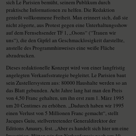
sich Le Parisien bemüht, seinem Publikum durch
praktische Informationen zu helfen. Die Redaktion
genießt vollkommene Freiheit. Man erinnert sich, daß sie
nicht zögerte, aus Protest gegen eine Unterhaltungsshow
auf dem Fernsehsender TF 1, „Osons“ (“Trauen wir
uns“), die den Gipfel an Geschmacklosigkeit darstellte,
anstelle des Programmhinweises eine weiße Fläche
abzudrucken.
Dieses redaktionelle Konzept wird von einer langfristig
angelegten Verkaufsstrategie begleitet. Le Parisien baut
sein Zustellersystem aus: 80000 Haushalte werden so an
das Blatt gebunden. Acht Jahre lang hat man den Preis
von 4,50 Franc gehalten, um ihn erst zum 1. März 1995
um 20 Centimes zu erhöhen. „Dadurch haben wir 1995
einen Verlust von 5 Millionen Franc gemacht“, stellt
Jacques Guiu, stellvertretender Generaldirektor der
Editions Amaury, fest. „Aber es handelt sich hier um eine
Investition. Hätten wir den Verkaufspreis noch um 10