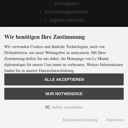
Zeitungsabo
Erscheinungstermine
Digitale Formate
Wir benötigen Ihre Zustimmung
Abo
Wir verwenden Cookies und ähnliche Technologien, auch von
Drittanbietern, um unser Webangebot zu analysieren. Mit Ihrer
Zeitungsabo
Zustimmung helfen Sie uns dabei, die Homepage von Le Monde
Editionsabo
diplomatique für unsere User:innen zu verbessern. Weitere Informationen
Aboservice
finden Sie in unserer Datenschutzerklärung.
Download für AbonnentInnen
ALLE AKZEPTIEREN
In Kürze klug
mit der weltweit
größten
NUR NOTWENDIGE
Monatszeitung
für
internationale
Politik
Shop
Selbst auswählen
Jetzt das Digi-Abo testen:
Atlas
4,50 Euro für 3 Monate
Datenschutzerklärung
Impressum
Edition