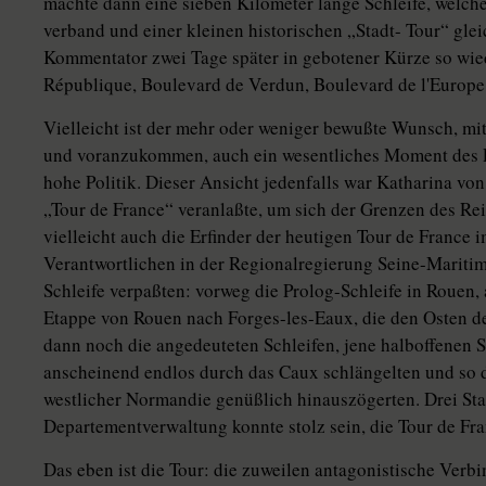
machte dann eine sieben Kilometer lange Schleife, welche 
verband und einer kleinen historischen „Stadt- Tour“ gle
Kommentator zwei Tage später in gebotener Kürze so wied
République, Boulevard de Verdun, Boulevard de l'Europe 
Vielleicht ist der mehr oder weniger bewußte Wunsch, mit
und voranzukommen, auch ein wesentliches Moment des Poli
hohe Politik. Dieser Ansicht jedenfalls war Katharina von
„Tour de France“ veranlaßte, um sich der Grenzen des Rei
vielleicht auch die Erfinder der heutigen Tour de France 
Verantwortlichen in der Regionalregierung Seine-Mariti
Schleife verpaßten: vorweg die Prolog-Schleife in Rouen, 
Etappe von Rouen nach Forges-les-Eaux, die den Osten d
dann noch die angedeuteten Schleifen, jene halboffenen S
anscheinend endlos durch das Caux schlängelten und so 
westlicher Normandie genüßlich hinauszögerten. Drei Sta
Departementverwaltung konnte stolz sein, die Tour de Fra
Das eben ist die Tour: die zuweilen antagonistische Ver