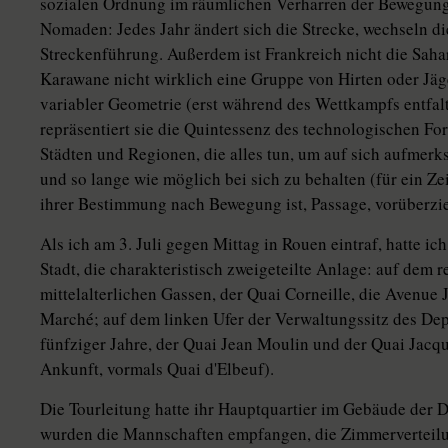
sozialen Ordnung im räumlichen Verharren der Bewegung. 
Nomaden: Jedes Jahr ändert sich die Strecke, wechseln di
Streckenführung. Außerdem ist Frankreich nicht die Saha
Karawane nicht wirklich eine Gruppe von Hirten oder Jäg
variabler Geometrie (erst während des Wettkampfs entfalte
repräsentiert sie die Quintessenz des technologischen For
Städten und Regionen, die alles tun, um auf sich aufmer
und so lange wie möglich bei sich zu behalten (für ein Ze
ihrer Bestimmung nach Bewegung ist, Passage, vorüberzi
Als ich am 3. Juli gegen Mittag in Rouen eintraf, hatte i
Stadt, die charakteristisch zweigeteilte Anlage: auf dem 
mittelalterlichen Gassen, der Quai Corneille, die Avenue
Marché; auf dem linken Ufer der Verwaltungssitz des Dep
fünfziger Jahre, der Quai Jean Moulin und der Quai Jacq
Ankunft, vormals Quai d'Elbeuf).
Die Tourleitung hatte ihr Hauptquartier im Gebäude der
wurden die Mannschaften empfangen, die Zimmerverteilung