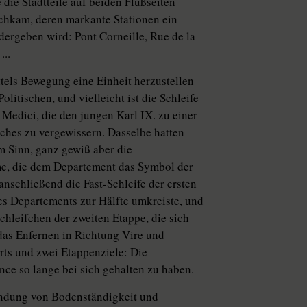
die Stadtteile auf beiden Flußseiten
ichkam, deren markante Stationen ein
ergeben wird: Pont Corneille, Rue de la
...
tels Bewegung eine Einheit herzustellen
tischen, und vielleicht ist die Schleife
 Medici, die den jungen Karl IX. zu einer
ches zu vergewissern. Dasselbe hatten
im Sinn, ganz gewiß aber die
me, die dem Departement das Symbol der
anschließend die Fast-Schleife der ersten
es Departements zur Hälfte umkreiste, und
chleifchen der zweiten Etappe, die sich
das Enfernen in Richtung Vire und
rts und zwei Etappenziele: Die
nce so lange bei sich gehalten zu haben.
bindung von Bodenständigkeit und