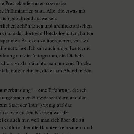
die Pressekonferenzen sowie die
 Präliminarien statt. Alle, die etwas mit
d sich gebührend ausweisen:
terlichen Schönheiten und architektonischen
 einem der dortigen Hotels logierten, hatten
gespannten Brücken zu überqueren, von wo
ilhouette bot. Ich sah auch junge Leute, die
Hoffnung auf ein Autogramm, ein Lächeln
elten, so als bräuchte man nur eine Brücke
ntakt aufzunehmen, die es am Abend in den
Raumerkundung“ – eine Erfahrung, die ich
en angebrachten Hinweisschildern und den
m Start der Tour“) wenig auf das
stros wie an den Kiosken war der
i es auch nur, weil man sich über die zu
rs führte über die Hauptverkehrsadern und