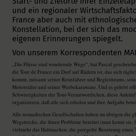
Start- und Zielorte ihrer Einzeletap
und ein regionaler Wirtschaftsfakt
France aber auch mit ethnologisch
Konstellation, bei der sich das mo
eigenen Erinnerungen spiegelt.
Von unserem Korrespondenten MA
„Die Flüsse sind wandernde Wege“, hat Pascal geschrieb
die Tour de France ein Dorf auf Rädern ist, das sich täg
kommt, mitsamt seiner Rennfahrer und Begleitteams, seiner
Motorräder und seiner Werbekarawane. Und es gehört offe
Schwierigkeiten der Tour-Verantwortlichen, diese Ankünft
organisieren, daß alle sich erholen und ihre Aufgabe bew
Alle nomadischen Gesellschaften haben im übrigen die gle
Wegstrecke, die ihnen Probleme bereitet (man kennt sie, f
vielmehr das Haltmachen, die geregelte Besetzung eines T