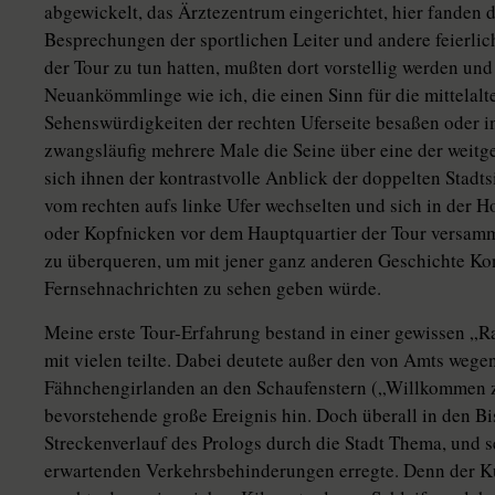
abgewickelt, das Ärztezentrum eingerichtet, hier fanden 
Besprechungen der sportlichen Leiter und andere feierliche
der Tour zu tun hatten, mußten dort vorstellig werden un
Neuankömmlinge wie ich, die einen Sinn für die mittelal
Sehenswürdigkeiten der rechten Uferseite besaßen oder in
zwangsläufig mehrere Male die Seine über eine der weit
sich ihnen der kontrastvolle Anblick der doppelten Stadts
vom rechten aufs linke Ufer wechselten und sich in der 
oder Kopfnicken vor dem Hauptquartier der Tour versamm
zu überqueren, um mit jener ganz anderen Geschichte Ko
Fernsehnachrichten zu sehen geben würde.
Meine erste Tour-Erfahrung bestand in einer gewissen „
mit vielen teilte. Dabei deutete außer den von Amts weg
Fähnchengirlanden an den Schaufenstern („Willkommen zu
bevorstehende große Ereignis hin. Doch überall in den Bi
Streckenverlauf des Prologs durch die Stadt Thema, und se
erwartenden Verkehrsbehinderungen erregte. Denn der Ku