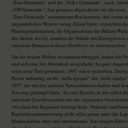
„Tour-Gemeinde“ und die „Volks-Gemeinde“, auch „breite
„VIP-Gemeinde“, fast genauso abgeschirmt wie die erste, 
„Tour-Gemeinde“ zusammentreffen konnten. Auf seiten d
ungemütlichen Wetters wenig Zulauf hatte, versuchten das
Planungsministerium, die Organisatoren der Billard-Weltm
die Aktion Act Up, inmitten der Stände mit Erzeugnissen
nationale Dimension dieses Dorffestes zu unterstreichen.
Um die beiden Welten zusammenzubringen, hatten die Org
und sich eine Art Ahnenkult ausgedacht: Jacques Anqueti
seine erste Tour gewonnen; 1987 war er gestorben. Darriga
Presse wehmütig an die „belle époque“ der „belle équipe
1957, die mit den anderen Nationalmannschaften und de
Toursieg gekämpft hatte. An eine Epoche, in der selbst 
nationale Geschlossenheit wie die regionalen Verschieden
zwischen den Regionen bezeugt hatte. National sind heute 
Kapitalzusammensetzung nicht allzu genau unter die Lup
Mannschaften aber sind international. Von einigen Fahr