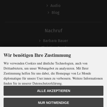
Audio
Blog
Nachruf
Barbara Bauer
Christian Semler
Wir benötigen Ihre Zustimmung
Wir verwenden Cookies und ähnliche Technologien, auch von
Folgen
Drittanbietern, um unser Webangebot zu analysieren. Mit Ihrer
Zustimmung helfen Sie uns dabei, die Homepage von Le Monde
diplomatique für unsere User:innen zu verbessern. Weitere Informationen
finden Sie in unserer Datenschutzerklärung.
Newsletter abonnieren
ALLE AKZEPTIEREN
In Kürze klug
mit der weltweit
größten
NUR NOTWENDIGE