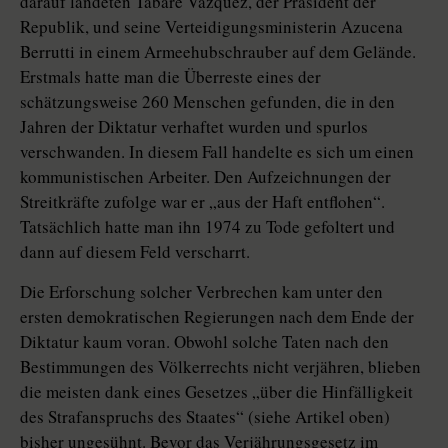
darauf landeten Tabaré Vázquez, der Präsident der
Republik, und seine Verteidigungsministerin Azucena
Berrutti in einem Armeehubschrauber auf dem Gelände.
Erstmals hatte man die Überreste eines der
schätzungsweise 260 Menschen gefunden, die in den
Jahren der Diktatur verhaftet wurden und spurlos
verschwanden. In diesem Fall handelte es sich um einen
kommunistischen Arbeiter. Den Aufzeichnungen der
Streitkräfte zufolge war er „aus der Haft entflohen“.
Tatsächlich hatte man ihn 1974 zu Tode gefoltert und
dann auf diesem Feld verscharrt.
Die Erforschung solcher Verbrechen kam unter den
ersten demokratischen Regierungen nach dem Ende der
Diktatur kaum voran. Obwohl solche Taten nach den
Bestimmungen des Völkerrechts nicht verjähren, blieben
die meisten dank eines Gesetzes „über die Hinfälligkeit
des Strafanspruchs des Staates“ (siehe Artikel oben)
bisher ungesühnt. Bevor das Verjährungsgesetz im