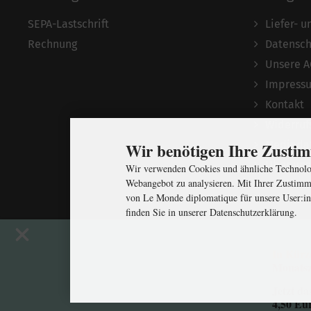
SEPA-Lastschrift
Liefer- 
Rechnung
Datensch
Unsere 
Impress
Kontakt
Widerruf
Mediada
Wir benötigen Ihre Zust
Über uns
Wir verwenden Cookies und ähnliche Technolog
Webangebot zu analysieren. Mit Ihrer Zustimm
von Le Monde diplomatique für unsere User:in
finden Sie in unserer Datenschutzerklärung.
In Kürz
Monatsz
Jetzt da
4,50 Eu