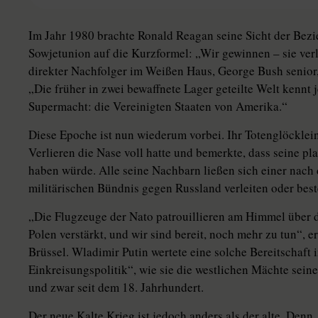
Im Jahr 1980 brachte Ronald Reagan seine Sicht der Be
Sowjetunion auf die Kurzformel: „Wir gewinnen – sie verl
direkter Nachfolger im Weißen Haus, George Bush senior, 
„Die früher in zwei bewaffnete Lager geteilte Welt kennt 
Supermacht: die Vereinigten Staaten von Amerika.“
Diese Epoche ist nun wiederum vorbei. Ihr Totenglöcklei
Verlieren die Nase voll hatte und bemerkte, dass seine p
haben würde. Alle seine Nachbarn ließen sich einer nach
militärischen Bündnis gegen Russland verleiten oder bes
„Die Flugzeuge der Nato patrouillieren am Himmel über 
Polen verstärkt, und wir sind bereit, noch mehr zu tun“,
Brüssel. Wladimir Putin wertete eine solche Bereitschaft
Einkreisungspolitik“, wie sie die westlichen Mächte sei
und zwar seit dem 18. Jahrhundert.
Der neue Kalte Krieg ist jedoch anders als der alte. Denn,