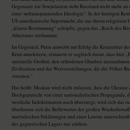
Gegensatz zur Sowjetunion steht Russland nicht mehr an 
einer weltumspannenden Ideologie“. In der heutigen Konf
US-amerikanische Supermacht, die aus ihrem religiösen G
„klaren Bestimmung“ schöpfte, gegen das „Reich des Bö
Atheismus verdammte.
Im Gegenteil, Putin umwirbt mit Erfolg die Kreuzritter de
Krim annektierte, erinnerte er sogleich daran, dass hier 
spirituelle Großtat, den orthodoxen Glauben anzunehmen, 
Zivilisation und der Wertvorstellungen, die die Völker R
vereinen.“
Das heißt: Moskau wird nicht zulassen, dass die Ukraine
Hochgeputscht von einer nationalistischen Propaganda, di
westliche Indoktrination noch übersteigt, wird sich das r
überbieten sich die Befürworter der großen Wiederbewaf
martialischen Erklärungen und einer Lawine unterschiedli
des gegnerischen Lagers nur stärken.