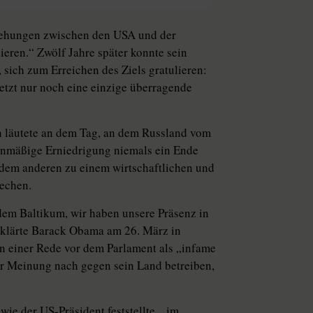
ziehungen zwischen den USA und der
ieren.“ Zwölf Jahre später konnte sein
sich zum Erreichen des Ziels gratulieren:
jetzt nur noch eine einzige überragende
n läutete an dem Tag, an dem Russland vom
lanmäßige Erniedrigung niemals ein Ende
 dem anderen zu einem wirtschaftlichen und
techen.
dem Baltikum, wir haben unsere Präsenz in
 erklärte Barack Obama am 26. März in
 in einer Rede vor dem Parlament als „infame
ner Meinung nach gegen sein Land betreiben,
 wie der US-Präsident feststellte, „im