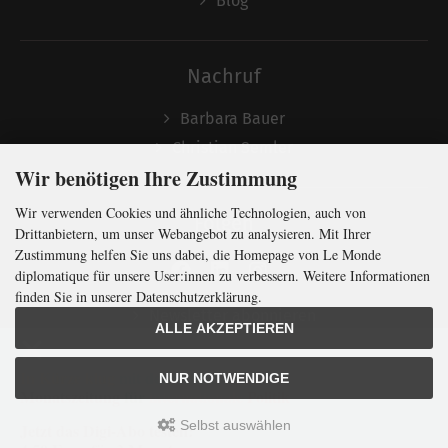
Blog
Nachruf
Barbara Bauer
Christian Semler
Wir benötigen Ihre Zustimmung
Wir verwenden Cookies und ähnliche Technologien, auch von
Folgen
Drittanbietern, um unser Webangebot zu analysieren. Mit Ihrer
Zustimmung helfen Sie uns dabei, die Homepage von Le Monde
diplomatique für unsere User:innen zu verbessern. Weitere Informationen
finden Sie in unserer Datenschutzerklärung.
Newsletter abonnieren
ALLE AKZEPTIEREN
In Kürze klug
mit der weltweit
größten
NUR NOTWENDIGE
Monatszeitung
für
internationale
Politik
Selbst auswählen
Jetzt das Digi-Abo testen:
LMd © 2026 | Template © 2009-2026 by
mod
ified eCommerce Shopsoftware