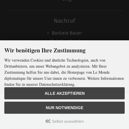
Nachruf
Barbara Bauer
Christian Semler
Wir benötigen Ihre Zustimmung
Wir verwenden Cookies und ähnliche Technologien, auch von
Folgen
Drittanbietern, um unser Webangebot zu analysieren. Mit Ihrer
Zustimmung helfen Sie uns dabei, die Homepage von Le Monde
diplomatique für unsere User:innen zu verbessern. Weitere Informationen
finden Sie in unserer Datenschutzerklärung.
Newsletter abonnieren
ALLE AKZEPTIEREN
In Kürze klug
mit der weltweit
größten
NUR NOTWENDIGE
Monatszeitung
für
internationale
Politik
Selbst auswählen
Jetzt das Digi-Abo testen:
LMd © 2026 | Template © 2009-2026 by
mod
ified eCommerce Shopsoftware
4,50 Euro für 3 Monate