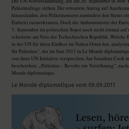
Die UN-Vollversammlung, die am 20. September in New Yo
Palästinafrage stehen. Der erwartete Antrag auf Anerken
hinauslaufen, den Palästinensern zumindest den Status ein
Einheit) zuzuerkennen. Doch die Außenminister der Eur
3. September im polnischen Sopot noch nicht einmal auf
scheiterte am Veto der Tschechischen Republik. Welche 
in der UN für ihren Einfluss im Nahen Osten hat, analysie
für Palästina“, der im Juni 2011 in Le Monde diplomatique
von ihrer UN-Initiative versprechen, hat Jonathan Cook i
beschrieben: „Palästina – Revolte zur Versöhnung“, nac
Monde diplomatique.
Le Monde diplomatique vom
09.09.2011