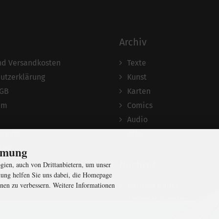
Archiv
und Versandkosten
Texte
utzerklärung
Kunst
AGB
Karten
um
Comics
Audio
srecht
Blog
ten
immung
Nachruf
ien, auch von Drittanbietern, um unser
ung helfen Sie uns dabei, die Homepage
nen zu verbessern. Weitere Informationen
Barbara Bauer
Christian Semler