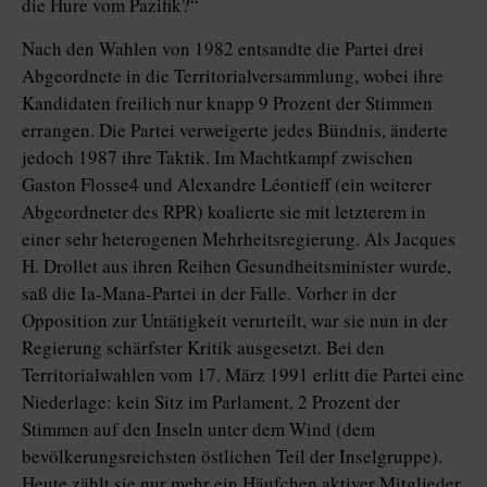
die Hure vom Pazifik?“
Nach den Wahlen von 1982 entsandte die Partei drei
Abgeordnete in die Territorialversammlung, wobei ihre
Kandidaten freilich nur knapp 9 Prozent der Stimmen
errangen. Die Partei verweigerte jedes Bündnis, änderte
jedoch 1987 ihre Taktik. Im Machtkampf zwischen
Gaston Flosse4 und Alexandre Léontieff (ein weiterer
Abgeordneter des RPR) koalierte sie mit letzterem in
einer sehr heterogenen Mehrheitsregierung. Als Jacques
H. Drollet aus ihren Reihen Gesundheitsminister wurde,
saß die Ia-Mana-Partei in der Falle. Vorher in der
Opposition zur Untätigkeit verurteilt, war sie nun in der
Regierung schärfster Kritik ausgesetzt. Bei den
Territorialwahlen vom 17. März 1991 erlitt die Partei eine
Niederlage: kein Sitz im Parlament, 2 Prozent der
Stimmen auf den Inseln unter dem Wind (dem
bevölkerungsreichsten östlichen Teil der Inselgruppe).
Heute zählt sie nur mehr ein Häufchen aktiver Mitglieder