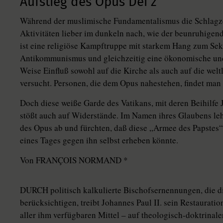
Aufstieg des Opus Dei z
Während der muslimische Fundamentalismus die Schlagzeile
Aktivitäten lieber im dunkeln nach, wie der beunruhigen
ist eine religiöse Kampftruppe mit starkem Hang zum Sek
Antikommunismus und gleichzeitig eine ökonomische und po
Weise Einfluß sowohl auf die Kirche als auch auf die wel
versucht. Personen, die dem Opus nahestehen, findet man 
Doch diese weiße Garde des Vatikans, mit deren Beihilfe 
stößt auch auf Widerstände. Im Namen ihres Glaubens lehn
des Opus ab und fürchten, daß diese „Armee des Papstes“ 
eines Tages gegen ihn selbst erheben könnte.
Von FRANÇOIS NORMAND *
DURCH politisch kalkulierte Bischofsernennungen, die d
berücksichtigen, treibt Johannes Paul II. sein Restaurati
aller ihm verfügbaren Mittel – auf theologisch-doktrinale