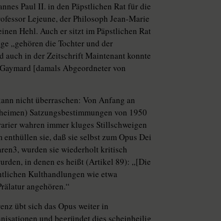
nes Paul II. in den Päpstlichen Rat für die
ofessor Lejeune, der Philosoph Jean-Marie
inen Hehl. Auch er sitzt im Päpstlichen Rat
olge „gehören die Tochter und der
 auch in der Zeitschrift Maintenant konnte
é Gaymard [damals Abgeordneter von
kann nicht überraschen: Von Anfang an
geheimen) Satzungsbestimmungen von 1950
rarier wahren immer kluges Stillschweigen
enthüllen sie, daß sie selbst zum Opus Dei
en3, wurden sie wiederholt kritisch
rden, in denen es heißt (Artikel 89): „[Die
ntlichen Kulthandlungen wie etwa
 Prälatur angehören.“
enz übt sich das Opus weiter in
nisationen und begründet dies scheinheilig