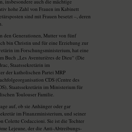
en, insbesondere auch die mächtige
ativ hohe Zahl von Frauen im Kabinett
etärsposten sind mit Frauen besetzt –, deren
n.
hen den Generationen, Mutter von fünf
ch bin Christin und für eine Erziehung zur
retärin im Forschungsministerium, hat eine
em Buch „Les Aventurières de Dieu“ (Die
rac, Staatssekretärin im
ter der katholischen Partei MRP
Nachfolgeorganisation CDS (Centre des
S), Staatssekretärin im Ministerium für
lischen Toulouser Familie.
age auf, ob sie Anhänger oder gar
sekretär im Finanzministerium, und seiner
 Colette Codaccioni. Sie ist die Tochter
ôme Lejeune, der die Anti-Abtreibungs-