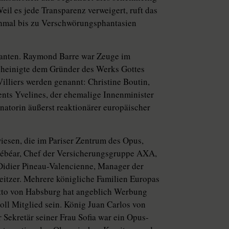
eil es jede Transparenz verweigert, ruft das
chmal bis zu Verschwörungsphantasien
isanten. Raymond Barre war Zeuge im
cheinigte dem Gründer des Werks Gottes
illiers werden genannt: Christine Boutin,
nts Yvelines, der ehemalige Innenminister
inatorin äußerst reaktionärer europäischer
wiesen, die im Pariser Zentrum des Opus,
Bébéar, Chef der Versicherungsgruppe AXA,
Didier Pineau-Valencienne, Manager der
eitzer. Mehrere königliche Familien Europas
Otto von Habsburg hat angeblich Werbung
oll Mitglied sein. König Juan Carlos von
Sekretär seiner Frau Sofia war ein Opus-