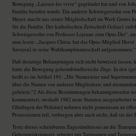
Bewegung „Laissez-les vivre“ gegründet hat und von Johan
Familie berufen wurde. Ein anderer Schwiegersohn von Pr
Meyer, macht aus seiner Mitgliedschaft im Werk Gottes ke
für die Familie. Der katholischen Zeitschrift Golias1 zuf
Schwiegersohn von Professor Lejeune zum Opus Dei“, und
man lesen: „Jacques Chirac hat das Opus-Mitglied Herv
Savoyen] in seine Wahlkampfmannschaft aufgenommen.“
Daß derartige Behauptungen sich nicht beweisen lassen, 
hatte die Bewegung geheimbündlerische Züge. In den (
heißt es im Artikel 191: „Die Numerarier und Supernume
über die Namen von anderen Mitgliedern; und niemandem 
gehören.“2 Als diese Bestimmungen bekanntgeworden war
kommentiert, weshalb 1982 neue Statuten ausgearbeitet wu
Gläubigen der Prälatur] nehmen nicht gemeinsam an öffe
Prozessionen teil, verbergen aber auch nicht, daß sie der
Trotz dieses scheinbaren Zugeständnisses an die Transpar
Geheimniskrämerei, arbeitet mit Tarnnamen und Tarnorga