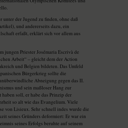
Internationalen Olympischen Komitees und
llo.
er unter der Jugend zu finden, ohne daß
tikel), und andererseits dazu, ein
schaft erfaßt, erklärt sich vor allem aus
 jungen Priester Josémaria Escrivà de
ichen Arbeit“ – gleicht dem der Action
nkreich und Belgien bildeten. Das Umfeld
panischen Bürgerkrieg sollte die
e unüberwindliche Abneigung gegen das II.
unismus und sein maßloser Hang zur
haben soll, er habe das Prinzip der
hrheit so alt wie das Evangelium. Viele
se von Lisieux. Sehr schnell indes wurde die
eit seines Gründers deformiert: Er war ein
heimnis seines Erfolgs beruhte auf seinem