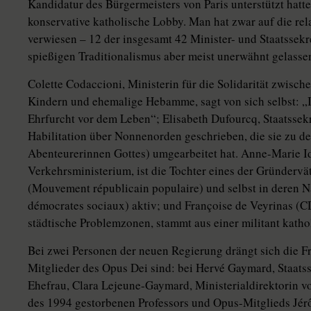
Kandidatur des Bürgermeisters von Paris unterstützt hatt
konservative katholische Lobby. Man hat zwar auf die rel
verwiesen – 12 der insgesamt 42 Minister- und Staatssekr
spießigen Traditionalismus aber meist unerwähnt gelasse
Colette Codaccioni, Ministerin für die Solidarität zwisc
Kindern und ehemalige Hebamme, sagt von sich selbst: „I
Ehrfurcht vor dem Leben“; Elisabeth Dufourcq, Staatssek
Habilitation über Nonnenorden geschrieben, die sie zu d
Abenteurerinnen Gottes) umgearbeitet hat. Anne-Marie Id
Verkehrsministerium, ist die Tochter eines der Gründervä
(Mouvement républicain populaire) und selbst in deren 
démocrates sociaux) aktiv; und Françoise de Veyrinas (CD
städtische Problemzonen, stammt aus einer militant katho
Bei zwei Personen der neuen Regierung drängt sich die Fr
Mitglieder des Opus Dei sind: bei Hervé Gaymard, Staats
Ehefrau, Clara Lejeune-Gaymard, Ministerialdirektorin von
des 1994 gestorbenen Professors und Opus-Mitglieds Jér