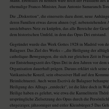
Mann. Ebenfalls zu nennen wäre noch der Präsident des 
ehemalige Franco-Minister, Juan Antonio Samaranch-Tore
Die „Diskretion“, die einerseits dazu dient, neue Anhäng
deren Familien etwas davon ahnen (vgl. nebenstehenden Ar
unsichtbares Netz zu knüpfen, das alle Bereiche der Gesell
dem historischen Umfeld, in dem das Opus Dei entstand.
Gegründet wurde das Werk Gottes 1928 in Madrid von dem
Balaguer. Das Ziel des Werks – „die Heiligung der alltägl
catholique-Bewegungen, die sich zur gleichen Zeit in Fra
zur Entstehungszeit des Opus Dei in den Jahren vor dem s
Organisation dauerhaft prägen. Daraus erklärt sich sein
Vatikanische Konzil, sein obsessiver Haß auf den Komm
Heimlichtuerei. Auch wenn Escrivà de Balaguer behauptet 
Heiligung des Alltags „entdeckt“, ist die Idee doch in Wa
Heilige haben es gelehrt, wie etwa die Karmeliterin Thérè
ursprüngliche Zielsetzung des Opus durch die Persönlichk
ehrgeiziger, jähzorniger und eitler Kleinbürger.5 Das Ge