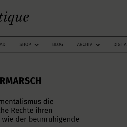
LMD
SHOP
BLOG
ARCHIV
DIGIT
ORMARSCH
mentalismus die
iche Rechte ihren
h, wie der beunruhigende