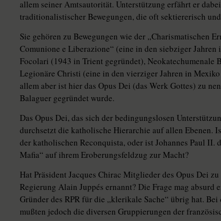
allem seiner Amtsautorität. Unterstützung erfährt er dabe
traditionalistischer Bewegungen, die oft sektiererisch und 
Sie gehören zu Bewegungen wie der „Charismatischen Er
Comunione e Liberazione“ (eine in den siebziger Jahren i
Focolari (1943 in Trient gegründet), Neokatechumenale 
Legionäre Christi (eine in den vierziger Jahren in Mexik
allem aber ist hier das Opus Dei (das Werk Gottes) zu ne
Balaguer gegründet wurde.
Das Opus Dei, das sich der bedingungslosen Unterstützun
durchsetzt die katholische Hierarchie auf allen Ebenen. I
der katholischen Reconquista, oder ist Johannes Paul II.
Mafia“ auf ihrem Eroberungsfeldzug zur Macht?
Hat Präsident Jacques Chirac Mitglieder des Opus Dei zu 
Regierung Alain Juppés ernannt? Die Frage mag absurd e
Gründer des RPR für die „klerikale Sache“ übrig hat. B
mußten jedoch die diversen Gruppierungen der französis