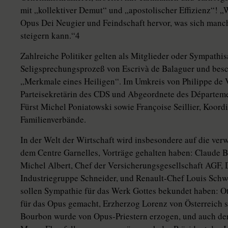
mit „kollektiver Demut“ und „apostolischer Effizienz“! „W
Opus Dei Neugier und Feindschaft hervor, was sich man
steigern kann.“4
Zahlreiche Politiker gelten als Mitglieder oder Sympath
Seligsprechungsprozeß von Escrivà de Balaguer und bes
„Merkmale eines Heiligen“. Im Umkreis von Philippe de V
Parteisekretärin des CDS und Abgeordnete des Départeme
Fürst Michel Poniatowski sowie Françoise Seillier, Koord
Familienverbände.
In der Welt der Wirtschaft wird insbesondere auf die ver
dem Centre Garnelles, Vorträge gehalten haben: Claude 
Michel Albert, Chef der Versicherungsgesellschaft AGF, 
Industriegruppe Schneider, und Renault-Chef Louis Schw
sollen Sympathie für das Werk Gottes bekundet haben: 
für das Opus gemacht, Erzherzog Lorenz von Österreich s
Bourbon wurde von Opus-Priestern erzogen, und auch der 