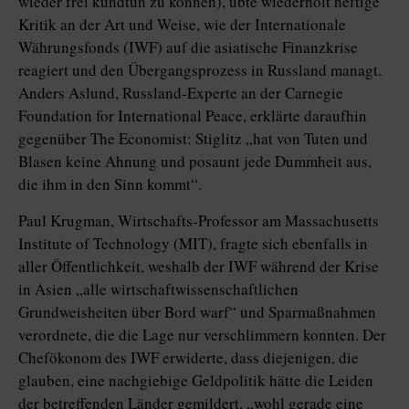
wieder frei kundtun zu können), übte wiederholt heftige
Kritik an der Art und Weise, wie der Internationale
Währungsfonds (IWF) auf die asiatische Finanzkrise
reagiert und den Übergangsprozess in Russland managt.
Anders Aslund, Russland-Experte an der Carnegie
Foundation for International Peace, erklärte daraufhin
gegenüber The Economist: Stiglitz „hat von Tuten und
Blasen keine Ahnung und posaunt jede Dummheit aus,
die ihm in den Sinn kommt“.
Paul Krugman, Wirtschafts-Professor am Massachusetts
Institute of Technology (MIT), fragte sich ebenfalls in
aller Öffentlichkeit, weshalb der IWF während der Krise
in Asien „alle wirtschaftwissenschaftlichen
Grundweisheiten über Bord warf“ und Sparmaßnahmen
verordnete, die die Lage nur verschlimmern konnten. Der
Chefökonom des IWF erwiderte, dass diejenigen, die
glauben, eine nachgiebige Geldpolitik hätte die Leiden
der betreffenden Länder gemildert, „wohl gerade eine