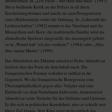
abzurechnen. In „Live Flesh – Mit Haut und Haar“ (1997)
übt er beißende Kritik an der Polizei in all ihren
Erscheinungsformen und macht sie zum Protagonisten
eines Heldenstücks wider die Ordnung. In „Labyrinth der
Leidenschaften“ (1982) nimmt er das Vaterland und die
Monarchien aufs Korn; die traditionelle Familie wird als
altmodische Spielerei dargestellt, die ausrangiert gehört,
so in „Womit hab’ ich das verdient?“ (1984) oder „Alles
über meine Mutter“ (1999).
Das Sittenleben der Diktatur attackiert Pedro Almodóvar
freilich eher der Form als dem Inhalt nach. Die
franquistischen Formen verkehrt er radikal in ihr
Gegenteil. Wo die franquistische Bourgeoisie eine
Überempfindlichkeit gegen alles Vulgäre und eine
Ehrfurcht vor dem Vornehmen kultivierte, demonstriert
Almodóvar seine Vorliebe für das Ordinäre und Lüsterne.
Er übt sich in politischer Korrektheit, aber er schießt weit
übers Ziel hinaus. Sein Kino zeigt nicht einfach das