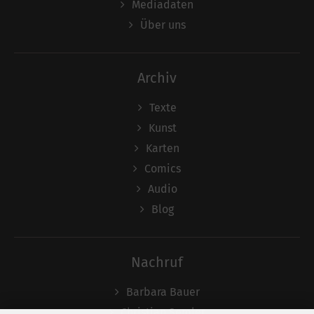
Mediadaten
Über uns
Archiv
Texte
Kunst
Karten
Comics
Audio
Blog
Nachruf
Barbara Bauer
Christian Semler