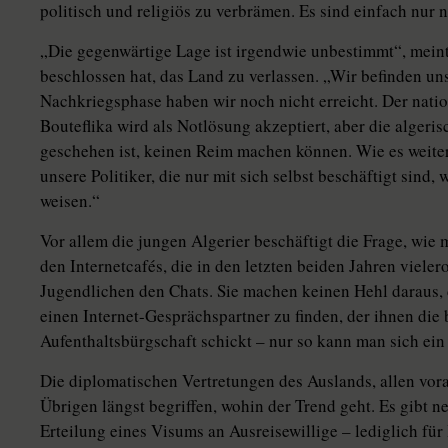
politisch und religiös zu verbrämen. Es sind einfach nur 
„Die gegenwärtige Lage ist irgendwie unbestimmt“, meint 
beschlossen hat, das Land zu verlassen. „Wir befinden uns
Nachkriegsphase haben wir noch nicht erreicht. Der nati
Bouteflika wird als Notlösung akzeptiert, aber die algeris
geschehen ist, keinen Reim machen können. Wie es weiterg
unsere Politiker, die nur mit sich selbst beschäftigt sin
weisen.“
Vor allem die jungen Algerier beschäftigt die Frage, wie 
den Internetcafés, die in den letzten beiden Jahren vieler
Jugendlichen den Chats. Sie machen keinen Hehl daraus, 
einen Internet-Gesprächspartner zu finden, der ihnen die
Aufenthaltsbürgschaft schickt – nur so kann man sich ein
Die diplomatischen Vertretungen des Auslands, allen vor
Übrigen längst begriffen, wohin der Trend geht. Es gibt n
Erteilung eines Visums an Ausreisewillige – lediglich für 