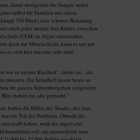
en, damit wenigstens die Jungen weiter
jahrs selbst für Familien mit einem
(knapp 350 Mark) eine schwere Belastung.
stet mich jedes meiner drei Kinder zwischen
telschule (CEM) in Algier unterrichtet.
öre doch zur Mittelschicht, kann er nur mit
ass es sich hier um eine sehr arme
st wie in meiner Kindheit“, meint sie, „als
en mussten. Ein Schulheft kostet heute so
haben ihr ganzes Septembergehalt aufgezehrt.
m Büro haben das alle gemacht.“
n, haben die Hilfen des Staates, der zum
st nur ein Teil des Problems. Obwohl die
verschafft haben, weiß der algerische
ld hernehmen soll, um ausreichend neue
f 21 000 bis 27 000 Stellen geschätzt.