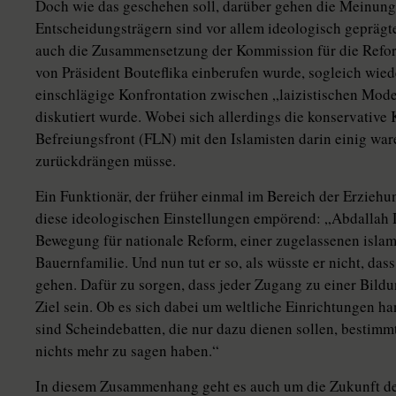
Doch wie das geschehen soll, darüber gehen die Meinunge
Entscheidungsträgern sind vor allem ideologisch geprägt
auch die Zusammensetzung der Kommission für die Refor
von Präsident Bouteflika einberufen wurde, sogleich wied
einschlägige Konfrontation zwischen „laizistischen Mod
diskutiert wurde. Wobei sich allerdings die konservative 
Befreiungsfront (FLN) mit den Islamisten darin einig war
zurückdrängen müsse.
Ein Funktionär, der früher einmal im Bereich der Erziehun
diese ideologischen Einstellungen empörend: „Abdallah D
Bewegung für nationale Reform, einer zugelassenen islami
Bauernfamilie. Und nun tut er so, als wüsste er nicht, da
gehen. Dafür zu sorgen, dass jeder Zugang zu einer Bildu
Ziel sein. Ob es sich dabei um weltliche Einrichtungen han
sind Scheindebatten, die nur dazu dienen sollen, bestimmt
nichts mehr zu sagen haben.“
In diesem Zusammenhang geht es auch um die Zukunft des