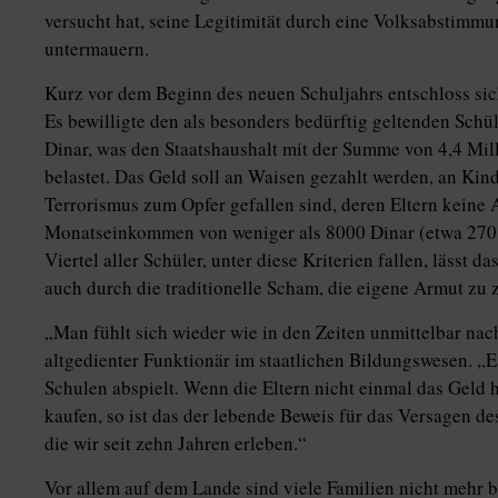
versucht hat, seine Legitimität durch eine Volksabstimm
untermauern.
Kurz vor dem Beginn des neuen Schuljahrs entschloss sic
Es bewilligte den als besonders bedürftig geltenden Schü
Dinar, was den Staatshaushalt mit der Summe von 4,4 Mil
belastet. Das Geld soll an Waisen gezahlt werden, an Kin
Terrorismus zum Opfer gefallen sind, deren Eltern keine 
Monatseinkommen von weniger als 8000 Dinar (etwa 270 M
Viertel aller Schüler, unter diese Kriterien fallen, lässt
auch durch die traditionelle Scham, die eigene Armut zu z
„Man fühlt sich wieder wie in den Zeiten unmittelbar nac
altgedienter Funktionär im staatlichen Bildungswesen. „Es
Schulen abspielt. Wenn die Eltern nicht einmal das Geld 
kaufen, so ist das der lebende Beweis für das Versagen de
die wir seit zehn Jahren erleben.“
Vor allem auf dem Lande sind viele Familien nicht mehr be