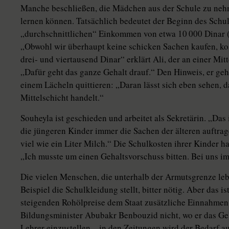
Manche beschließen, die Mädchen aus der Schule zu nehm
lernen können. Tatsächlich bedeutet der Beginn des Schul
„durchschnittlichen“ Einkommen von etwa 10 000 Dinar 
„Obwohl wir überhaupt keine schicken Sachen kaufen, ko
drei- und viertausend Dinar“ erklärt Ali, der an einer Mit
„Dafür geht das ganze Gehalt drauf.“ Den Hinweis, er geh
einem Lächeln quittieren: „Daran lässt sich eben sehen, d
Mittelschicht handelt.“
Souheyla ist geschieden und arbeitet als Sekretärin. „Das i
die jüngeren Kinder immer die Sachen der älteren auftrag
viel wie ein Liter Milch.“ Die Schulkosten ihrer Kinder 
„Ich musste um einen Gehaltsvorschuss bitten. Bei uns i
Die vielen Menschen, die unterhalb der Armutsgrenze lebe
Beispiel die Schulkleidung stellt, bitter nötig. Aber das i
steigenden Rohölpreise dem Staat zusätzliche Einnahmen 
Bildungsminister Abubakr Benbouzid nicht, wo er das Ge
Lehrer einzustellen – in den Zeitungen wird der Bedarf au