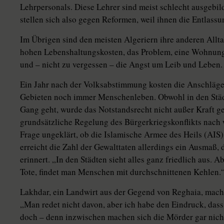
Lehrpersonals. Diese Lehrer sind meist schlecht ausgebil
stellen sich also gegen Reformen, weil ihnen die Entlass
Im Übrigen sind den meisten Algeriern ihre anderen Alltag
hohen Lebenshaltungskosten, das Problem, eine Wohnung
und – nicht zu vergessen – die Angst um Leib und Leben.
Ein Jahr nach der Volksabstimmung kosten die Anschläge
Gebieten noch immer Menschenleben. Obwohl in den Städ
Gang geht, wurde das Notstandsrecht nicht außer Kraft ges
grundsätzliche Regelung des Bürgerkriegskonflikts nach w
Frage ungeklärt, ob die Islamische Armee des Heils (AIS) 
erreicht die Zahl der Gewalttaten allerdings ein Ausmaß
erinnert. „In den Städten sieht alles ganz friedlich aus. 
Tote, findet man Menschen mit durchschnittenen Kehlen.
Lakhdar, ein Landwirt aus der Gegend von Reghaia, macht
„Man redet nicht davon, aber ich habe den Eindruck, dass s
doch – denn inzwischen machen sich die Mörder gar nich