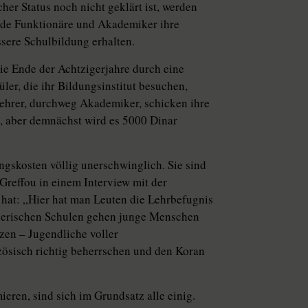
cher Status noch nicht geklärt ist, werden
ende Funktionäre und Akademiker ihre
ssere Schulbildung erhalten.
die Ende der Achtzigerjahre durch eine
ler, die ihr Bildungsinstitut besuchen,
Lehrer, durchweg Akademiker, schicken ihre
, aber demnächst wird es 5000 Dinar
ngskosten völlig unerschwinglich. Sie sind
Greffou in einem Interview mit der
 hat: „Hier hat man Leuten die Lehrbefugnis
algerischen Schulen gehen junge Menschen
tzen – Jugendliche voller
zösisch richtig beherrschen und den Koran
eren, sind sich im Grundsatz alle einig.