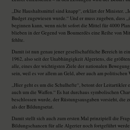
„Die Haushaltsmittel sind knapp“, erklärt der Minister. 
Budget zugewiesen wurde.“ Und er muss zugeben, dass „in
beginnen kann, wenn nicht sofort die Mittel für 4000 Pla
blieben in der Gegend von Boumerdès eine Reihe von Mitt
fehlte.
Damit ist nun genau jener gesellschaftliche Bereich in eine
1962, also seit der Unabhängigkeit Algeriens, die größte
alle, eines der wichtigsten Ziele der nationalen Bewegung,
sein, weil es vor allem an Geld, aber auch am politischen 
„Hier geht es um die Schulhefte“, betont der Leitartikler 
auch um die Waffen.“ Es hat durchaus symbolischen Chara
beschlossen wurde, der Rüstungsausgaben vorsieht, die z
als der Bildungsetat.
Damit stellt sich auch zum ersten Mal prinzipiell die Frag
Bildungschancen für alle Algerier noch fortgeführt werden