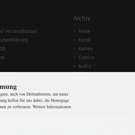
Archiv
und Versandkosten
Texte
utzerklärung
Kunst
AGB
Karten
um
Comics
Audio
srecht
Blog
ten
immung
Nachruf
ien, auch von Drittanbietern, um unser
ung helfen Sie uns dabei, die Homepage
nen zu verbessern. Weitere Informationen
Barbara Bauer
Christian Semler
e klug
mit der weltweit
größten