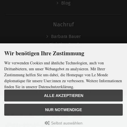
Blog
Nachruf
Barbara Bauer
Christian Semler
Wir benötigen Ihre Zustimmung
Wir verwenden Cookies und ähnliche Technologien, auch von
Folgen
Drittanbietern, um unser Webangebot zu analysieren. Mit Ihrer
Zustimmung helfen Sie uns dabei, die Homepage von Le Monde
diplomatique für unsere User:innen zu verbessern. Weitere Informationen
finden Sie in unserer Datenschutzerklärung.
Newsletter abonnieren
ALLE AKZEPTIEREN
In Kürze klug
mit der weltweit
größten
NUR NOTWENDIGE
Monatszeitung
für
internationale
Politik
Selbst auswählen
Jetzt das Digi-Abo testen:
LMd © 2026 | Template © 2009-2026 by
mod
ified eCommerce Shopsoftware